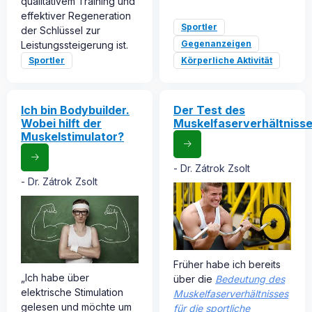
qualitativem Training und
effektiver Regeneration
Sportler
der Schlüssel zur
Gegenanzeigen
Leistungssteigerung ist.
Sportler
Körperliche Aktivität
Ich bin Bodybuilder.
Der Test des
Wobei hilft der
Muskelfaserverhältniss
Muskelstimulator?
Dr. Zátrok Zsolt
Dr. Zátrok Zsolt
Früher habe ich bereits
„Ich habe über
über die
Bedeutung des
elektrische Stimulation
Muskelfaserverhältnisses
gelesen und möchte um
für die sportliche