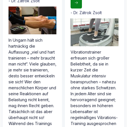
Dr. Zátrok Zsolt
Dr. Zátrok Zsolt
In Ungarn hält sich
hartnäckig die
Auffassung „viel und hart
Vibrationstrainer
trainieren – mehr braucht
erfreuen sich großer
man nicht“. Viele glauben,
Beliebtheit, da sie in
je mehr sie trainieren,
kurzer Zeit die
desto besser entwickeln
Muskulatur intensiv
sie sich! Wer den
beanspruchen – nahezu
menschlichen Körper und
ohne starkes Schwitzen.
seine Reaktionen auf
In jedem Alter sind sie
Belastung nicht kennt,
hervorragend geeignet;
mag ihnen Recht geben.
besonders im höheren
Tatsächlich ist das aber
Lebensalter ist
überhaupt nicht so!
regelmäßiges Vibrations-
Während des Trainings
Training ausgesprochen