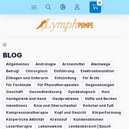
0
BLOG
Allgemeines
Andrologie
Arzneimittel
Atemwege
Betrug!
Chirurgisch
Einführung
Elektrostimulation
Ellbogen und Unterarm
Entzündung
Für Ärzte
Für Fachleute
Für Physiotherapeuten
Gegenanzeigen
Geschäft
Gezondheidszorg
Gynäkologisch
Hals
Handgelenk und Hand
Hautprobleme
Hüfte und Becken
Inkontinenz
Knie und Oberschenkel
Knöchel und Fuß
Kompressionstherapie
Kopf und Gesicht
Körperformung
Körperliche Aktivität
Kreislauf
Kundenstimmen
Lasertherapie
Lebensweise
Lendenbereich | Bauch