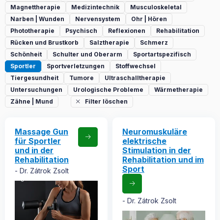
Magnettherapie
Medizintechnik
Musculoskeletal
Narben | Wunden
Nervensystem
Ohr | Hören
Phototherapie
Psychisch
Reflexionen
Rehabilitation
Rücken und Brustkorb
Salztherapie
Schmerz
Schönheit
Schulter und Oberarm
Sportartspezifisch
Sportler
Sportverletzungen
Stoffwechsel
Tiergesundheit
Tumore
Ultraschalltherapie
Untersuchungen
Urologische Probleme
Wärmetherapie
Zähne | Mund
Filter löschen
Massage Gun
Neuromuskuläre
für Sportler
elektrische
und in der
Stimulation in der
Rehabilitation
Rehabilitation und im
Sport
Dr. Zátrok Zsolt
Dr. Zátrok Zsolt