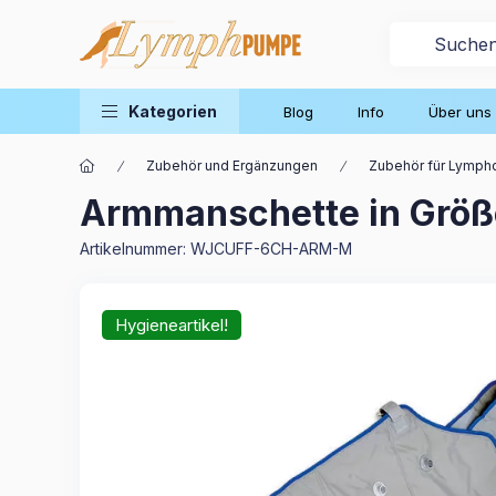
Kategorien
Blog
Info
Über uns
Zubehör und Ergänzungen
Zubehör für Lymph
Armmanschette in Grö
Artikelnummer:
WJCUFF-6CH-ARM-M
Hygieneartikel!