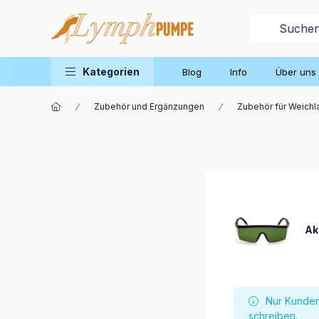
Kategorien
Blog
Info
Über uns
Zubehör und Ergänzungen
Zubehör für Weichl
Ak
Nur Kunden
schreiben.