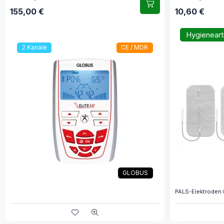
155,00
€
10,60
€
Hygienearti
2 Kanäle
CE / MDR
GLOBUS
PALS-Elektroden