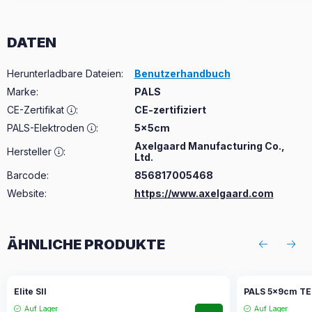
DATEN
Herunterladbare Dateien
:
Benutzerhandbuch
Marke
:
PALS
CE-Zertifikat
:
CE-zertifiziert
PALS-Elektroden
:
5x5cm
Axelgaard Manufacturing Co.,
Hersteller
:
Ltd.
Barcode:
856817005468
Website:
https://www.axelgaard.com
ÄHNLICHE PRODUKTE
Elite SII
PALS 5x9cm TENS
Auf Lager
Auf Lager