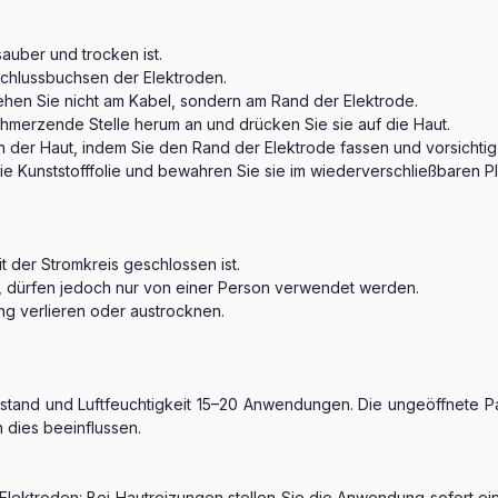
auber und trocken ist.
schlussbuchsen der Elektroden.
iehen Sie nicht am Kabel, sondern am Rand der Elektrode.
chmerzende Stelle herum an und drücken Sie sie auf die Haut.
 der Haut, indem Sie den Rand der Elektrode fassen und vorsichtig
 Kunststofffolie und bewahren Sie sie im wiederverschließbaren Pla
 der Stromkreis geschlossen ist.
r, dürfen jedoch nur von einer Person verwendet werden.
ng verlieren oder austrocknen.
ustand und Luftfeuchtigkeit 15–20 Anwendungen. Die ungeöffnete P
 dies beeinflussen.
e Elektroden: Bei Hautreizungen stellen Sie die Anwendung sofort e