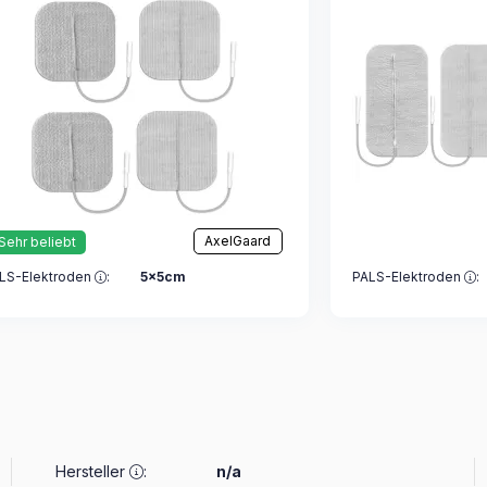
AxelGaard
Sehr beliebt
LS-Elektroden
:
5x5cm
PALS-Elektroden
:
Hersteller
:
n/a