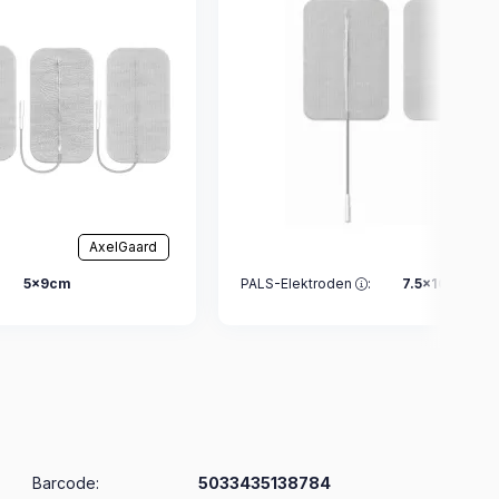
AxelGaard
Axel
5x9cm
PALS-Elektroden
:
7.5x10cm
Barcode:
5033435138784