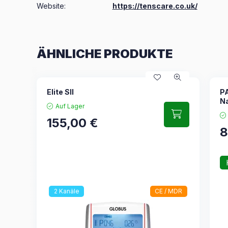
Website:
https://tenscare.co.uk/
ÄHNLICHE PRODUKTE
Elite SII
P
Na
Auf Lager
155,00
€
8
2 Kanäle
CE / MDR