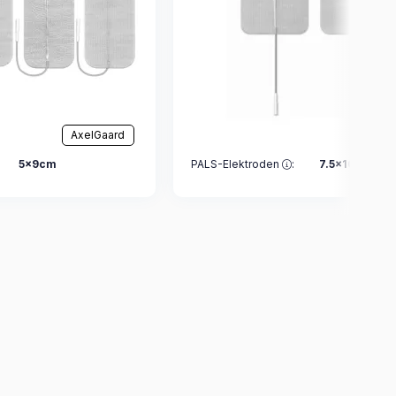
AxelGaard
Axel
5x9cm
PALS-Elektroden
:
7.5x10cm