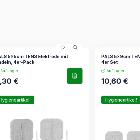
ALS 5x5cm TENS Elektrode mit
PALS 5x9cm TENS-
deln, 4er-Pack
4er Set
Auf Lager
Auf Lager
,30
€
10,60
€
Hygieneartikel!
Hygieneartikel!