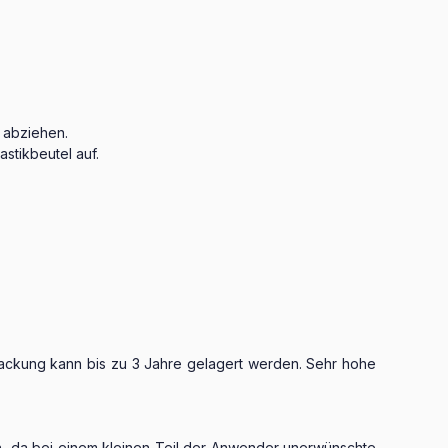
 abziehen.
stikbeutel auf.
ackung kann bis zu 3 Jahre gelagert werden. Sehr hohe
in, da bei einem kleinen Teil der Anwender unerwünschte