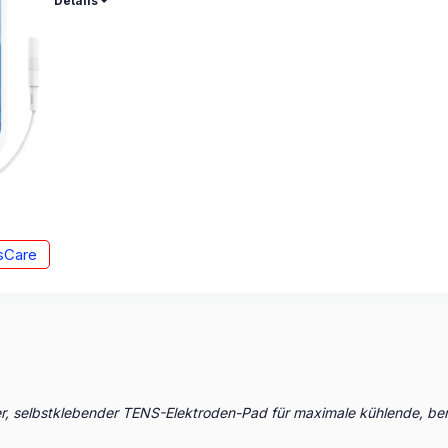
Details
sCare
er, selbstklebender TENS-Elektroden-Pad für maximale kühlende, b