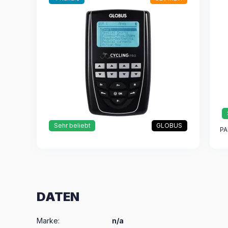
Sehr beliebt
GLOBUS
PA
DATEN
Marke
:
n/a