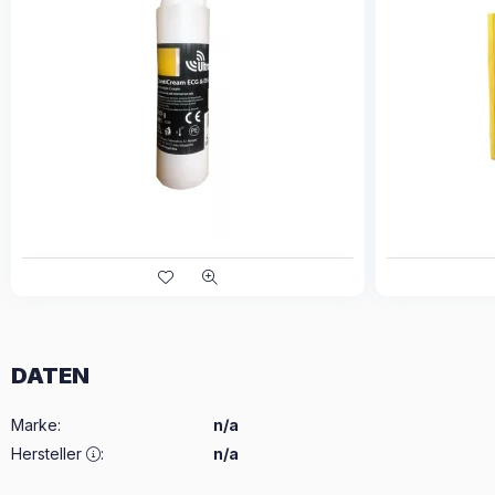
DATEN
Marke
:
n/a
Hersteller
:
n/a