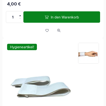
4,00
€
In den Warenkorb
Hygieneartikel!