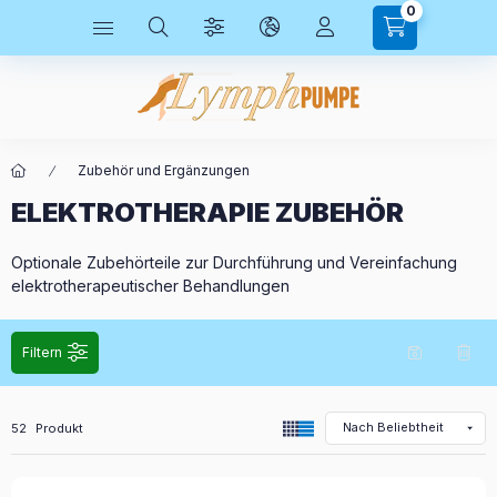
0
Zubehör und Ergänzungen
ELEKTROTHERAPIE ZUBEHÖR
Optionale Zubehörteile zur Durchführung und Vereinfachung
elektrotherapeutischer Behandlungen
Filtern
Alle Produkte in der Kategorie
52
Produkt