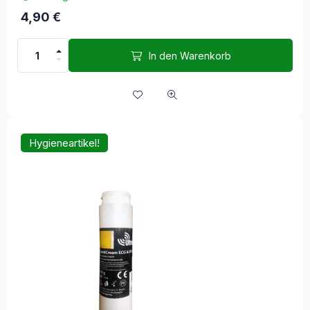
4,90
€
In den Warenkorb
Hygieneartikel!