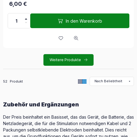
6,00
€
In den Warenkorb
Weitere Produkte
Alle Produkte in der Kategorie
52
Produkt
Zubehör und Ergänzungen
Der Preis beinhaltet ein Basisset, das das Gerät, die Batterie, das
Netzladegerät, die für die Stimulation notwendigen Kabel und 2
Packungen selbstklebende Elektroden beinhaltet. Dies reicht
aus, um die Grundfunktionen des Geräts sofort zu nutzen, wie