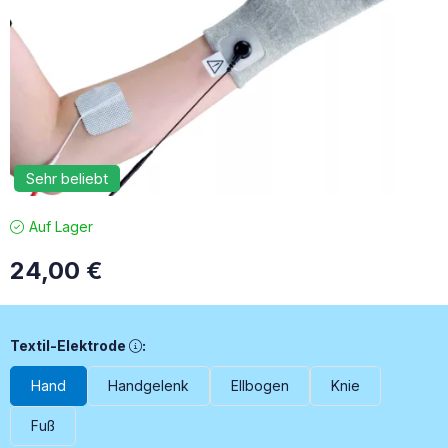
Sehr beliebt
Auf Lager
24,00
€
Textil-Elektrode, Die aus leitfähigem Gewebe hergestellte 
Textil-Elektrode
:
Hand
Handgelenk
Ellbogen
Knie
Fuß