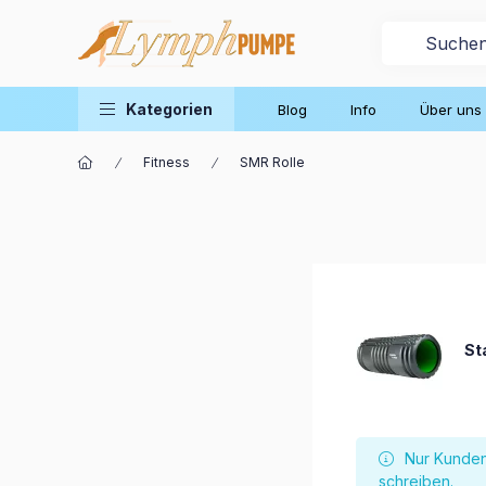
Kategorien
Blog
Info
Über uns
Fitness
SMR Rolle
St
Nur Kunden
schreiben.