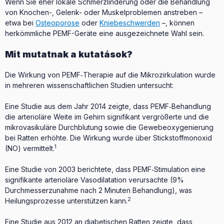
Wenn Sie eher lokale Schmerzlinderung oder die Behandlung
von Knochen-, Gelenk- oder Muskelproblemen anstreben –
etwa bei
Osteoporose
oder
Kniebeschwerden
–, können
herkömmliche PEMF-Geräte eine ausgezeichnete Wahl sein.
Mit mutatnak a kutatások?
Die Wirkung von PEMF‑Therapie auf die Mikrozirkulation wurde
in mehreren wissenschaftlichen Studien untersucht:
Eine Studie aus dem Jahr 2014 zeigte, dass PEMF‑Behandlung
die arterioläre Weite im Gehirn signifikant vergrößerte und die
mikrovasikuläre Durchblutung sowie die Gewebeoxygenierung
bei Ratten erhöhte. Die Wirkung wurde über Stickstoffmonoxid
1
(NO) vermittelt.
Eine Studie von 2003 berichtete, dass PEMF‑Stimulation eine
signifikante arterioläre Vasodilatation verursachte (9%
Durchmesserzunahme nach 2 Minuten Behandlung), was
2
Heilungsprozesse unterstützen kann.
Eine Studie aus 2012 an diabetischen Ratten zeigte, dass