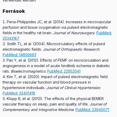
verwendet werden.
Források
Pena-Philippides JC, et al. (2014). Increases in microvascular
perfusion and tissue oxygenation via pulsed electromagnetic
fields in the healthy rat brain.
Journal of Neurosurgery
.
PubMed:
25343187
Smith TL, et al. (2004). Microcirculatory effects of pulsed
electromagnetic fields.
Journal of Orthopaedic Research
.
PubMed: 14656663
Pan Y, et al. (2012). Effects of PEMF on microcirculation and
angiogenesis in a model of acute hindlimb ischemia in diabetic
rats.
Bioelectromagnetics
.
PubMed: 22952041
Kim T, et al. (2020). Impact of pulsed electromagnetic field
therapy on vascular function and blood pressure in
hypertensive individuals.
Journal of Clinical Hypertension
.
PubMed: 32401418
Klopp R, et al. (2013). The effects of the physical BEMER
vascular therapy on sleep, pain and quality of life.
Journal of
Complementary and Integrative Medicine
.
PubMed: 23940071