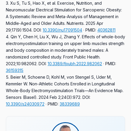
Xu S, Tu S, Hao X, et al.
Exercise, Nutrition, and
Neuromuscular Electrical Stimulation for Sarcopenic Obesity:
A Systematic Review and Meta-Analysis of Management in
Middle-Aged and Older Adults.
Nutrients. 2025 Apr
29;17(9):1504.
DOI:
10.3390/nu17091504
· PMID:
40362811
Qin Y, Chen H, Liu X, Wu J, Zhang Y.
Effects of whole-body
electromyostimulation training on upper limb muscles strength
and body composition in moderately trained males: A
randomized controlled study.
Front Public Health.
2022;10:982062.
DOI:
10.3389/fpubh.2022.982062
· PMID:
36159315
Beier M, Schoene D, Kohl M, von Stengel S, Uder M,
Kemmler W.
Non-Athletic Cohorts Enrolled in Longitudinal
Whole-Body Electromyostimulation Trials—An Evidence Map.
Sensors (Basel). 2024 Feb 2;24(3):972.
DOI:
10.3390/s24030972
· PMID:
38339689