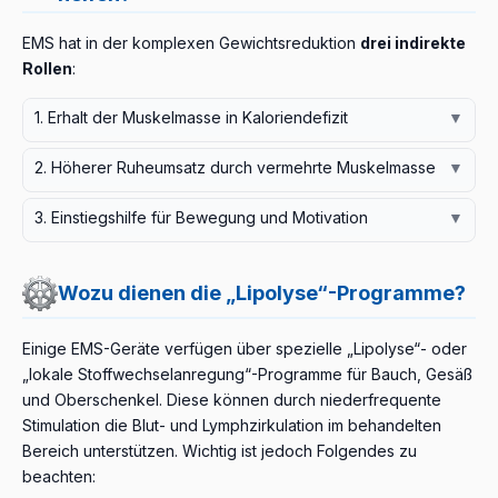
EMS hat in der komplexen Gewichtsreduktion
drei indirekte
Rollen
:
1. Erhalt der Muskelmasse in Kaloriendefizit
▼
Während einer Diät – besonders bei stärkerem
2. Höherer Ruheumsatz durch vermehrte Muskelmasse
▼
Kaloriendefizit – baut der Körper nicht nur Fett, sondern
Muskelgewebe ist stoffwechselaktiv gegenüber
auch Muskelgewebe ab. Regelmäßige EMS-Stimulation
3. Einstiegshilfe für Bewegung und Motivation
▼
Fettgewebe – mehr Muskelmasse bedeutet einen
sendet dem Muskel Gelegenheits-Signale zur „Nutzung“,
Bei Übergewicht, Gelenkbeschwerden oder schwacher
höheren Ruheenergieverbrauch. Langfristig (3–6 Monate
sodass ein größerer Anteil der fettfreien Körpermasse
Grundfitness kann der Start mit konventionellem Training
regelmäßiges EMS + Bewegungsprogramm) kann dies
erhalten bleibt. Die Meta-Analyse von Xu 2025 (PMID
Wozu dienen die „Lipolyse“-Programme?
schwierig sein. EMS ermöglicht eine schrittweise
die Gewichtsreduktion indirekt unterstützen. Die allein
40362811) zeigte dies bei Personen mit sarkopenischer
Erhöhung der Muskelaktivität und bereitet so auf ein
durch EMS erzielte Muskelzunahme ist allerdings
Adipositas deutlich.
Einige EMS-Geräte verfügen über spezielle „Lipolyse“- oder
späteres, regelmäßiges Bewegungsprogramm vor. Die
moderat – realistisch sind ein paar Prozent Zuwachs
„lokale Stoffwechselanregung“-Programme für Bauch, Gesäß
Evidence Map von Beier 2022 (PMID 38339689) zeigt,
über 3 Monate bei konsequenter Anwendung.
und Oberschenkel. Diese können durch niederfrequente
dass viele WB-EMS-Studien gerade solche
Stimulation die Blut- und Lymphzirkulation im behandelten
Populationen einschließen.
Bereich unterstützen. Wichtig ist jedoch Folgendes zu
beachten: