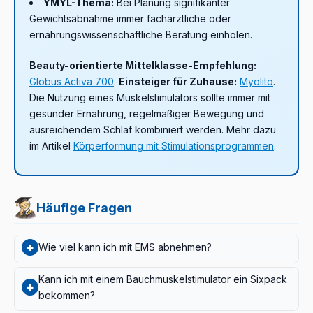
YMYL-Thema:
Bei Planung signifikanter
Gewichtsabnahme immer fachärztliche oder
ernährungswissenschaftliche Beratung einholen.
Beauty-orientierte Mittelklasse-Empfehlung:
Globus Activa 700
.
Einsteiger für Zuhause:
Myolito
.
Die Nutzung eines Muskelstimulators sollte immer mit
gesunder Ernährung, regelmäßiger Bewegung und
ausreichendem Schlaf kombiniert werden. Mehr dazu
im Artikel
Körperformung mit Stimulationsprogrammen
.
Häufige Fragen
+
Wie viel kann ich mit EMS abnehmen?
Allein mit EMS ist typischerweise kein signifikanter
Kann ich mit einem Bauchmuskelstimulator ein Sixpack
+
Gewichtsverlust messbar (Kemmler 2021, PMID
bekommen?
33716787). Klinische Studien zeigen, dass sichtbare