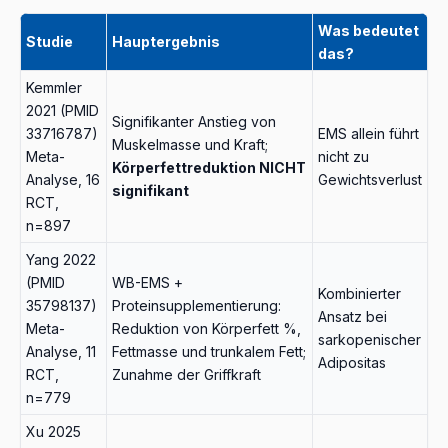
Was bedeutet
Studie
Hauptergebnis
das?
Kemmler
2021 (PMID
Signifikanter Anstieg von
33716787)
EMS allein führt
Muskelmasse und Kraft;
Meta-
nicht zu
Körperfettreduktion NICHT
Analyse, 16
Gewichtsverlust
signifikant
RCT,
n=897
Yang 2022
(PMID
WB-EMS +
Kombinierter
35798137)
Proteinsupplementierung:
Ansatz bei
Meta-
Reduktion von Körperfett %,
sarkopenischer
Analyse, 11
Fettmasse und trunkalem Fett;
Adipositas
RCT,
Zunahme der Griffkraft
n=779
Xu 2025