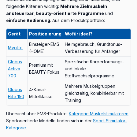
folgende Kriterien wichtig:
Mehrere Zielmuskeln
ansteuerbar
,
beauty-orientierte Programme
und
einfache Bedienung
. Aus dem Produktportfolio:
Gerät
Positionierung
Wofür ideal?
Einsteiger-EMS
Heimgebrauch, Grundtonus-
Myolito
(HOME)
Verbesserung für Anfänger
Globus
Spezifische Körperformungs-
Premium mit
Activa
und lokale
BEAUTY-Fokus
700
Stoffwechselprogramme
Mehrere Muskelgruppen
Globus
4-Kanal-
gleichzeitig, kombinierbar mit
Elite 150
Mittelklasse
Training
Übersicht über EMS-Produkte:
Kategorie Muskelstimulatoren
.
Sportorientierte Modelle finden sich in der
Sport-Stimulator-
Kategorie
.