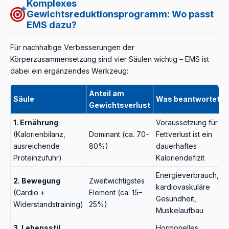
Komplexes
Gewichtsreduktionsprogramm: Wo passt
EMS dazu?
Für nachhaltige Verbesserungen der
Körperzusammensetzung sind vier Säulen wichtig – EMS ist
dabei ein ergänzendes Werkzeug:
Anteil am
Säule
Was beantwortet s
Gewichtsverlust
1. Ernährung
Voraussetzung für
(Kalorienbilanz,
Dominant (ca. 70–
Fettverlust ist ein
ausreichende
80%)
dauerhaftes
Proteinzufuhr)
Kaloriendefizit
Energieverbrauch,
2. Bewegung
Zweitwichtigstes
kardiovaskuläre
(Cardio +
Element (ca. 15–
Gesundheit,
Widerstandstraining)
25%)
Muskelaufbau
3. Lebensstil
Hormonelles