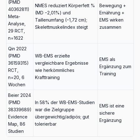
(PMID
NMES reduziert Körperfett %
Bewegung +
40362811)
(MD −2,01%) und
Ernährung +
Meta-
Taillenumfang (−1,72 cm);
EMS wirken
Analyse,
Skelettmuskelindex steigt
zusammen
29 RCT,
n=1622
Qin 2022
(PMID
WB-EMS erzielte
EMS als
36159315)
vergleichbare Ergebnisse
Ergänzung zum
RCT,
wie herkömmliches
Training
n=20, 6
Krafttraining
Wochen
Beier 2024
(PMID
In 58% der WB-EMS-Studien
EMS ist eine
38339689)
war die Zielgruppe
sichere
Evidence
übergewichtig/adipös; gut
Ergänzung
Map, 86
tolerierbar
Studien