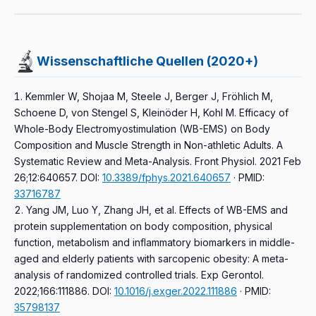
empfohlen.
Wissenschaftliche Quellen (2020+)
Kemmler W, Shojaa M, Steele J, Berger J, Fröhlich M,
Schoene D, von Stengel S, Kleinöder H, Kohl M.
Efficacy of
Whole-Body Electromyostimulation (WB-EMS) on Body
Composition and Muscle Strength in Non-athletic Adults. A
Systematic Review and Meta-Analysis.
Front Physiol. 2021 Feb
26;12:640657.
DOI:
10.3389/fphys.2021.640657
· PMID:
33716787
Yang JM, Luo Y, Zhang JH, et al.
Effects of WB-EMS and
protein supplementation on body composition, physical
function, metabolism and inflammatory biomarkers in middle-
aged and elderly patients with sarcopenic obesity: A meta-
analysis of randomized controlled trials.
Exp Gerontol.
2022;166:111886.
DOI:
10.1016/j.exger.2022.111886
· PMID:
35798137