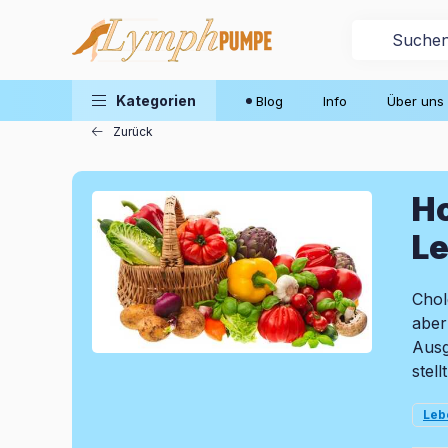
Blog
Kategorien
Blog
Info
Über uns
Zurück
Ho
Le
Chol
aber
Ausg
stel
Leb