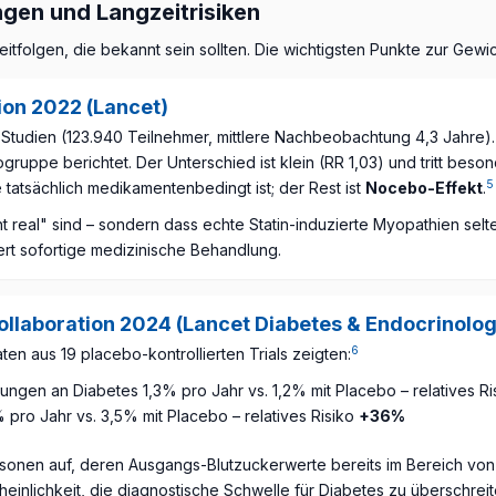
gen und Langzeitrisiken
folgen, die bekannt sein sollten. Die wichtigsten Punkte zur Gewi
on 2022 (Lancet)
n Studien (123.940 Teilnehmer, mittlere Nachbeobachtung 4,3 Jah
gruppe berichtet. Der Unterschied ist klein (RR 1,03) und tritt beso
5
tatsächlich medikamentenbedingt ist; der Rest ist
Nocebo-Effekt
.
 real" sind – sondern dass echte Statin-induzierte Myopathien sel
ert sofortige medizinische Behandlung.
ollaboration 2024 (Lancet Diabetes & Endocrinolo
6
aten aus 19 placebo-kontrollierten Trials zeigten:
ngen an Diabetes 1,3% pro Jahr vs. 1,2% mit Placebo – relatives R
ro Jahr vs. 3,5% mit Placebo – relatives Risiko
+36%
onen auf, deren Ausgangs-Blutzuckerwerte bereits im Bereich von P
einlichkeit, die diagnostische Schwelle für Diabetes zu überschreit