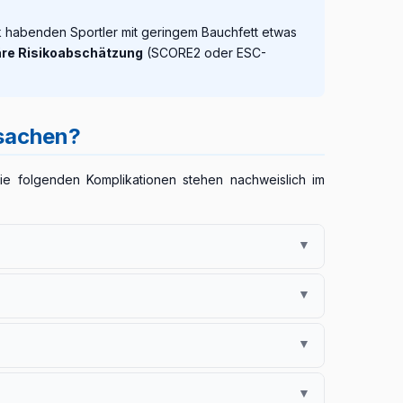
ck habenden Sportler mit geringem Bauchfett etwas
äre Risikoabschätzung
(SCORE2 oder ESC-
rsachen?
e folgenden Komplikationen stehen nachweislich im
▼
ließt. Zur Prävention sind neben der LDL-Senkung
▼
▼
sstörungen, in schweren Fällen
▼