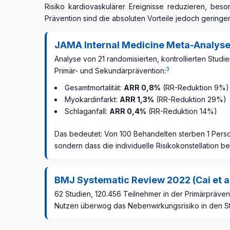
Risiko kardiovaskulärer Ereignisse reduzieren, bes
Prävention sind die absoluten Vorteile jedoch geringe
JAMA Internal Medicine Meta-Analyse 
Analyse von 21 randomisierten, kontrollierten Stud
3
Primär- und Sekundärprävention:
Gesamtmortalität:
ARR 0,8%
(RR-Reduktion 9%)
Myokardinfarkt:
ARR 1,3%
(RR-Reduktion 29%)
Schlaganfall:
ARR 0,4%
(RR-Reduktion 14%)
Das bedeutet: Von 100 Behandelten sterben 1 Person 
sondern dass die individuelle Risikokonstellation be
BMJ Systematic Review 2022 (Cai et al
62 Studien, 120.456 Teilnehmer in der Primärpräven
Nutzen überwog das Nebenwirkungsrisiko in den S