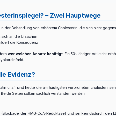
nktionsverlust und schwer kontrollierbarem Bluthochdruck führen.
esterinspiegel? – Zwei Hauptwege
n der Behandlung von erhöhtem Cholesterin, die sich nicht gegens
n sich an die Ursachen
ildert die Konsequenz
ndern
wer welchen Ansatz benötigt
. Ein 50-Jähriger mit leicht e
yokardinfarkt.
lle Evidenz?
vastatin u. a.) sind heute die am häufigsten verordneten cholesterin
: Beide Seiten sollten sachlich verstanden werden.
r (Blockade der HMG-CoA-Reduktase) und senken dadurch den LDL-