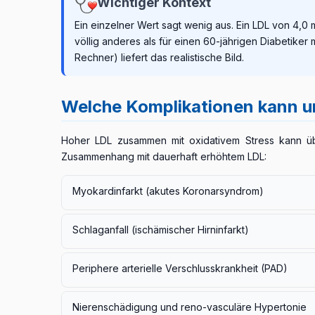
Wichtiger Kontext
Ein einzelner Wert sagt wenig aus. Ein LDL von 4,0
völlig anderes als für einen 60-jährigen Diabetik
Rechner) liefert das realistische Bild.
Welche Komplikationen kann u
Hoher LDL zusammen mit oxidativem Stress kann üb
Zusammenhang mit dauerhaft erhöhtem LDL:
Myokardinfarkt (akutes Koronarsyndrom)
Das Aufbrechen eines Koronarplaques führt zur Thr
Schlaganfall (ischämischer Hirninfarkt)
Blutdruckkontrolle und Rauchstopp mindestens eben
Plaques in Hals- oder Hirnarterien können zu einem 
Periphere arterielle Verschlusskrankheit (PAD)
Details zum Schlaganfall →
Die Verengung der Beinschlagadern kann schmerzbed
Nierenschädigung und reno-vasculäre Hypertonie
Wundheilungsstörungen und Amputationsrisiko veru