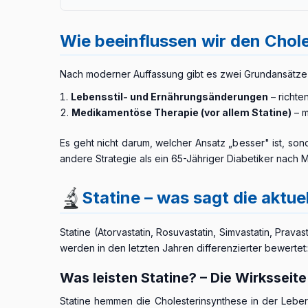
Verengungen der Nierenarterien können zu Nierenfu
Atherosklerose und Gefäßverengung ausführlich →
Wie beeinflussen wir den Chol
Nach moderner Auffassung gibt es zwei Grundansätze i
Lebensstil- und Ernährungsänderungen
– richte
Medikamentöse Therapie (vor allem Statine)
– m
Es geht nicht darum, welcher Ansatz „besser" ist, so
andere Strategie als ein 65-Jähriger Diabetiker nach M
Statine – was sagt die aktue
Statine (Atorvastatin, Rosuvastatin, Simvastatin, Pra
werden in den letzten Jahren differenzierter bewertet
Was leisten Statine? – Die Wirksseite
Statine hemmen die Cholesterinsynthese in der Lebe