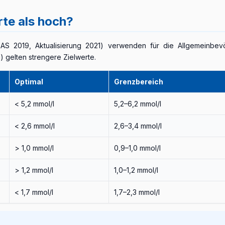
te als hoch?
EAS 2019, Aktualisierung 2021) verwenden für die Allgemeinbe
g) gelten strengere Zielwerte.
Optimal
Grenzbereich
< 5,2 mmol/l
5,2–6,2 mmol/l
< 2,6 mmol/l
2,6–3,4 mmol/l
> 1,0 mmol/l
0,9–1,0 mmol/l
> 1,2 mmol/l
1,0–1,2 mmol/l
< 1,7 mmol/l
1,7–2,3 mmol/l