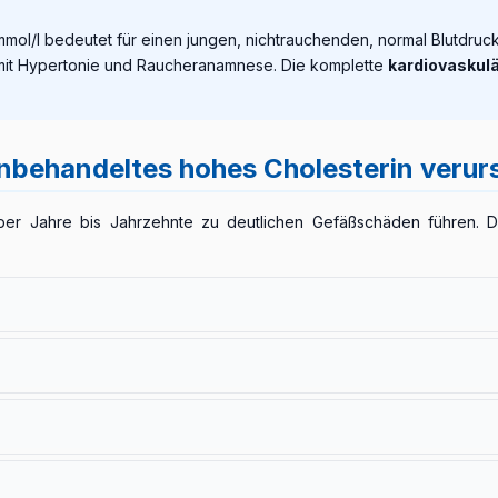
 mmol/l bedeutet für einen jungen, nichtrauchenden, normal Blutdru
er mit Hypertonie und Raucheranamnese. Die komplette
kardiovaskul
nbehandeltes hohes Cholesterin veru
er Jahre bis Jahrzehnte zu deutlichen Gefäßschäden führen. Di
ombusbildung, die die Durchblutung eines Herzmuskelareals versch
so wichtig.
akuten Stillstand der Blutversorgung von Hirnarealen führen.
ingtes Gehen (Claudicatio intermittens), chronische Durchblutung
rsachen.