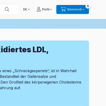
0
Profil
Warenkorb
idiertes LDL,
e eines „Schreckgespensts“, ist in Wahrheit
Bestandteil der Gallensalze und
Den Großteil des körpereigenen Cholesterins
Nahrung auf.