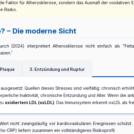
ende Faktor für Atherosklerose, sondern das Ausmaß der oxidativen 
e Risiko.
? – Die moderne Sicht
arch
(2024) interpretiert Atherosklerose nicht einfach als "Fet
1
hasen.
 Plaque
3. Entzündung und Ruptur
s ausgesetzt. Quellen dieses Stresses sind vielfältig: chronisch erhö
erliche Inaktivität, chronische Entzündung und Alter. Wenn die anti
 zu
oxidiertem LDL (oxLDL)
. Das Immunsystem erkennt oxLDL als fr
-Wert nicht zwangsläufig vor kardiovaskulären Ereignissen schützt
. hs-CRP) liefern zusammen ein vollständigeres Risikoprofil.