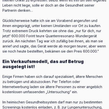
meinen Onkel zu erpressen: selbst wenn es ihm um sein eigenes
Leben nicht liege, solle er doch an die Gesundheit seiner
Partnerin denken…
Glücklicherweise hatte ich sie am Vorabend angerufen und
ihnen eingeprägt, unter keinen Umständen vor Ort zu kaufen.
Trotz extremem Druck kehrten sie ohne das „nur für dich, nur
jetzt“ 600.000 Forint teure Quantenresonanz‑Wundergerät
zurück. Am nächsten Tag war ich zufällig bei ihnen, als man sie
anrief und sagte, das Gerät werde ab morgen teurer, aber wenn
sie noch heute bestellten, bekämen sie den Preis 600.000.”
Ein Verkaufsmodell, das auf Betrug
ausgelegt ist!
Einige Firmen haben sich darauf spezialisiert, ältere Menschen
zu betrügen und abzuzocken. Per Telefon oder
Internetwerbung laden sie ältere Personen zu einer angeblich
kostenlosen umfassenden „Untersuchung“ ein.
Im heimischen Gesundheitssystem darf man nur zu bestimmten
Screenings kostenlos einladen, z. B. zur Lungenuntersuchung,