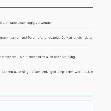
Stunden
5–40 Minuten
Stunden
Stunden
as Gerät kabelunabhängig verwenden.
e Behandlung pro Tag.
 Stunden
Stunden
ogrammnamen und Parameter angezeigt. Du kannst dich durch
n, 5× pro Woche
Stunden
n, 5× pro Woche
Stunden
e fixieren – sie funktionieren auch über Kleidung.
, 2× täglich
8 Stunden
n, 3–4× pro Woche
se können auch längere Behandlungen empfohlen werden. Die
 Minuten
 Stunden
Stunden
 Stunden
10 Stunden