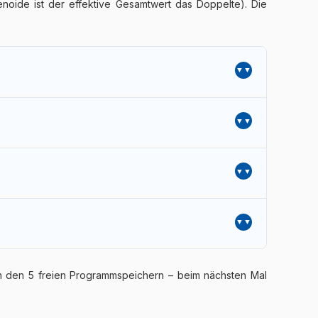
noide ist der effektive Gesamtwert das Doppelte). Die
▼
▼
gsempfehlung
▼
ngsempfehlung
▼
Stunden
andlung veränderbar. Diese Programme sind keine
10 Stunden
n den 5 freien Programmspeichern – beim nächsten Mal
–6 Stunden
Stunden
0–45 Minuten