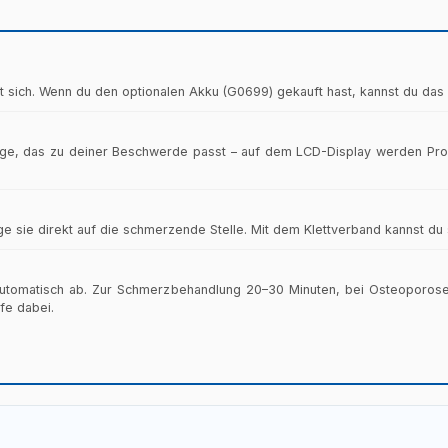
30
Täglich 8 
20
30 Minuten, 3–4× pro Woche
100
Täglich 1
5–200 Hz (automatisch)
30
Täglich 8 
20
30 Minuten, 3–4× pro Woche
10 Hz
30
Täglich 8 
iert sich. Wenn du den optionalen Akku (G0699) gekauft hast, kannst du d
kte bei regelmäßiger, langfristiger Anwendung. Empfohlen wird ein
15
Täglich 6
20 Hz
30
Täglich 8 
ige, das zu deiner Beschwerde passt – auf dem LCD-Display werden Pr
25
30 Minute
30 Hz
30
Täglich 8 
25
30 Minute
40 Hz
30
Täglich 8 
 sie direkt auf die schmerzende Stelle. Mit dem Klettverband kannst du si
3
30 Minuten
50 Hz
20
Täglich 3–
30
30 Minute
t automatisch ab. Zur Schmerzbehandlung 20–30 Minuten, bei Osteoporo
60 Hz
60
Täglich 30
fe dabei.
70 Hz
15
Täglich 4
80 Hz
15
Täglich 8 
15
Täglich 6
90 Hz
50
Täglich 8–