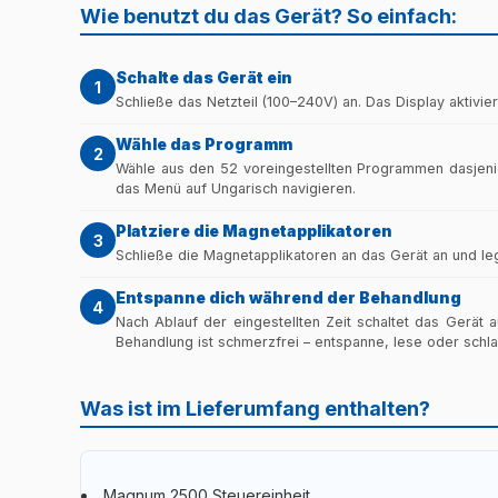
Schulterfraktur
Wie benutzt du das Gerät? So einfach:
Schulterarthrose
Gelenkschmerzen
Multifrequenz
Schlüsselbeinbruch
Wirbelsäulenarthrose
Schalte das Gerät ein
Entzündungshemmung (5)
1
Prog 10 Hz
Unterarmfraktur
Schließe das Netzteil (100–240V) an. Das Display aktiv
Die Arthrose-Programme entfalten ihre positiven Effe
Entzündungshemmend (allgemein)
Prog 20 Hz
Wähle das Programm
Beckenfraktur
2
Wähle aus den 52 voreingestellten Programmen dasjen
Epicondylitis (Tennisellenbogen)
Prog 30 Hz
das Menü auf Ungarisch navigieren.
Schienbeinfraktur
Epitrochleitis (Golferellenbogen)
Platziere die Magnetapplikatoren
Prog 40 Hz
3
Oberschenkelbruch
Schließe die Magnetapplikatoren an das Gerät an und lege
Karpaltunnelsyndrom
Prog 50 Hz
Verzögerte Frakturheilung
Entspanne dich während der Behandlung
4
Schulter-Tendinitis (Sehnenentzündung)
Nach Ablauf der eingestellten Zeit schaltet das Gerä
Prog 60 Hz
Fraktur im Gips
Behandlung ist schmerzfrei – entspanne, lese oder schla
Orthopädische Rehabilitation (4)
Prog 70 Hz
Knochenerkrankungen (3)
Was ist im Lieferumfang enthalten?
ACL (Kreuzband) postoperativ
Prog 80 Hz
Knochennekrose (Osteonekrose)
Knorpelschaden
Prog 90 Hz
Osteoporose
Magnum 2500 Steuereinheit