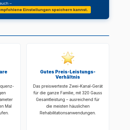
auch –
empfohlene Einstellungen speichern kannst.
are
Gutes Preis-Leistungs-
Verhältnis
equenz-
Das preiswerteste Zwei-Kanal-Gerät
gen
für die ganze Familie, mit 320 Gauss
rameter
Gesamtleistung – ausreichend für
en Mal
die meisten häuslichen
ufen.
Rehabilitationsanwendungen.