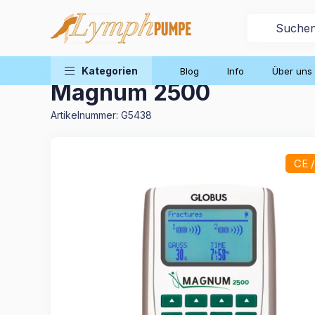
Therapie zu Hause
Magnettherapiegeräte
Kategorien
Blog
Info
Über uns
Magnum 2500
Artikelnummer:
G5438
CE 