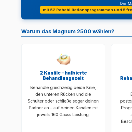
Der M
mit 52 Rehabilitationsprogrammen und 5 fr
Warum das Magnum 2500 wählen?
2 Kanäle – halbierte
Behandlungszeit
Reha
Behandle gleichzeitig beide Knie,
den unteren Rücken und die
Schulter oder schließe sogar deinen
postop
Partner an – auf beiden Kanälen mit
Prog
jeweils 160 Gauss Leistung.
Besch