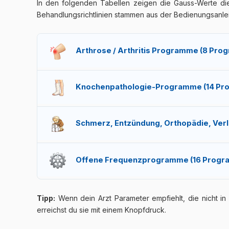
In den folgenden Tabellen zeigen die Gauss-Werte die
Behandlungsrichtlinien stammen aus der Bedienungsanleitu
Arthrose / Arthritis Programme (8 Pr
Programmname
Knochenpathologie-Programme (14 Pr
Kniearthrose
Programmname
Schmerz, Entzündung, Orthopädie, Ver
Zervikale Arthrose
Frakturprogramme (11)
Arthritis
Programmname
Offene Frequenzprogramme (16 Progr
Frakturen (allgemein)
Arthrose (allgemein)
Schmerz (3)
Bei den offenen Frequenzprogrammen ist standar
Schiffsbeinbruch (Sajkacsont)
Handarthrose
medizinischen Therapieprogramme – die CE 0476-Zertifi
Tipp:
Wenn dein Arzt Parameter empfiehlt, die nicht 
Algodystrophie (Sudeck-Syndrom)
Das Multifrequenzprogramm variiert die Frequenz au
Handgelenksfraktur
erreichst du sie mit einem Knopfdruck.
Hüftarthrose
Rückenschmerzen
Programm