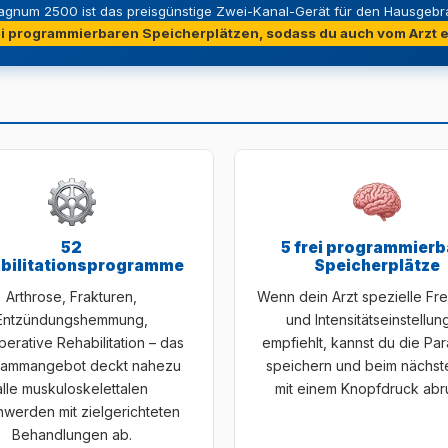
agnum 2500 ist das preisgünstige Zwei-Kanal-Gerät für den Hausgebr
ei programmierbaren Speicherplätzen, sodass du auch vom Arzt 
52
5 frei programmierb
bilitationsprogramme
Speicherplätze
Arthrose, Frakturen,
Wenn dein Arzt spezielle Fr
Entzündungshemmung,
und Intensitätseinstellun
erative Rehabilitation – das
empfiehlt, kannst du die Pa
rammangebot deckt nahezu
speichern und beim nächst
alle muskuloskelettalen
mit einem Knopfdruck abr
werden mit zielgerichteten
Behandlungen ab.