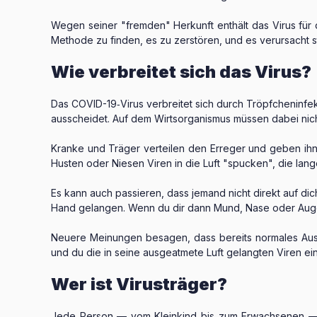
Wegen seiner "fremden" Herkunft enthält das Virus für
Methode zu finden, es zu zerstören, und es verursacht 
Wie verbreitet sich das Virus?
Das COVID-19‑Virus verbreitet sich durch Tröpfcheninfek
ausscheidet. Auf dem Wirtsorganismus müssen dabei nic
Kranke und Träger verteilen den Erreger und geben ihn a
Husten oder Niesen Viren in die Luft "spucken", die lang
Es kann auch passieren, dass jemand nicht direkt auf di
Hand gelangen. Wenn du dir dann Mund, Nase oder Augen b
Neuere Meinungen besagen, dass bereits normales Ausa
und du die in seine ausgeatmete Luft gelangten Viren ei
Wer ist Virusträger?
Jede Person — vom Kleinkind bis zum Erwachsenen — k