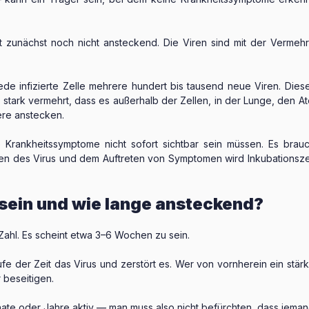
 zunächst noch nicht ansteckend. Die Viren sind mit der Vermehru
de infizierte Zelle mehrere hundert bis tausend neue Viren. Dies
so stark vermehrt, dass es außerhalb der Zellen, in der Lunge, den
re anstecken.
Krankheitssymptome nicht sofort sichtbar sein müssen. Es brauch
en des Virus und dem Auftreten von Symptomen wird Inkubationsze
sein und wie lange ansteckend?
ahl. Es scheint etwa 3–6 Wochen zu sein.
e der Zeit das Virus und zerstört es. Wer von vornherein ein stär
r beseitigen.
nate oder Jahre aktiv — man muss also nicht befürchten, dass jema