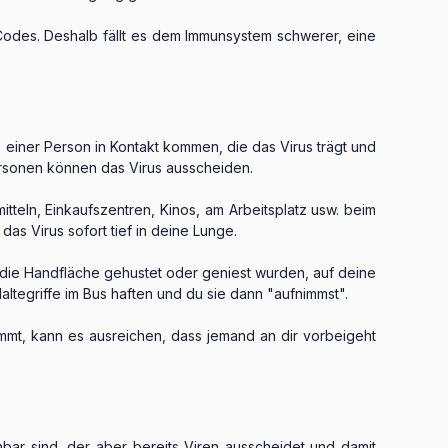
Codes. Deshalb fällt es dem Immunsystem schwerer, eine
 einer Person in Kontakt kommen, die das Virus trägt und
rsonen können das Virus ausscheiden.
tteln, Einkaufszentren, Kinos, am Arbeitsplatz usw. beim
as Virus sofort tief in deine Lunge.
n die Handfläche gehustet oder geniest wurden, auf deine
ltegriffe im Bus haften und du sie dann "aufnimmst".
mt, kann es ausreichen, dass jemand an dir vorbeigeht
r sind, der aber bereits Viren ausscheidet und damit