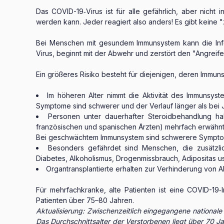
Das COVID-19‑Virus ist für alle gefährlich, aber nic
werden kann. Jeder reagiert also anders! Es gibt keine
Bei Menschen mit gesundem Immunsystem kann die Infe
Virus, beginnt mit der Abwehr und zerstört den "Angreifer
Ein größeres Risiko besteht für diejenigen, deren Immun
Im höheren Alter nimmt die Aktivität des Immunsy
Symptome sind schwerer und der Verlauf länger als bei 
Personen unter dauerhafter Steroidbehandlung ha
französischen und spanischen Ärzten) mehrfach erwähnt
Bei geschwächtem Immunsystem sind schwerere Symptome
Besonders gefährdet sind Menschen, die zusätzli
Diabetes, Alkoholismus, Drogenmissbrauch, Adipositas us
Organtransplantierte erhalten zur Verhinderung von A
Für mehrfachkranke, alte Patienten ist eine COVID-19
Patienten über 75–80 Jahren.
Aktualisierung: Zwischenzeitlich eingegangene nationale 
Das Durchschnittsalter der Verstorbenen liegt über 70 J