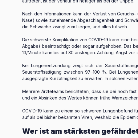
auftreten, ist der Verlauf oft heftiger als bei der Grippe.
Nach den Informationen kann der Verlust von Geruchs- 
Nase) sowie zunehmende Abgeschlagenheit und Schwäche a
die Schwäche zwingt zum Liegen, und alles tut weh.
Die schwerste Komplikation von COVID-19 kann eine be
Abgabe) beeinträchtigt oder sogar aufgehoben. Das be
13/Minute kann bis auf 30 ansteigen. Achtung: Angst vo
Bei Lungenentzündung zeigt sich der Sauerstoffmange
Sauerstoffsättigung zwischen 97–100 %. Bei Lungenent
ausgeprägte Kurzatmigkeit zu erwarten. In solchen Fälle
Mehrere Ärzteteams berichteten, dass sie bei noch fast
und ein Absinken des Wertes können frühe Warnzeichen
COVID-19 kann zu einem so schweren Lungenbefund füh
auf als bei bisher bekannten Viren, weshalb die Epidem
Wer ist am stärksten gefährde