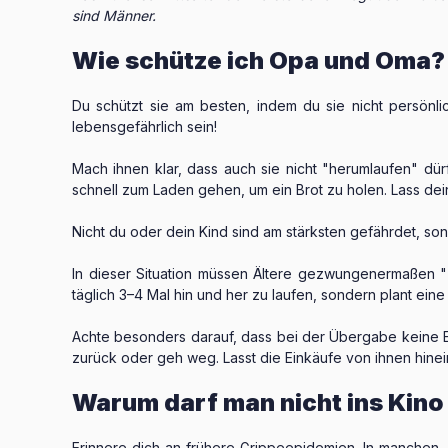
sind Männer.
Wie schütze ich Opa und Oma?
Du schützt sie am besten, indem du sie nicht persönlich
lebensgefährlich sein!
Mach ihnen klar, dass auch sie nicht "herumlaufen" dü
schnell zum Laden gehen, um ein Brot zu holen. Lass dei
Nicht du oder dein Kind sind am stärksten gefährdet, sond
In dieser Situation müssen Ältere gezwungenermaßen "
täglich 3–4 Mal hin und her zu laufen, sondern plant ei
Achte besonders darauf, dass bei der Übergabe keine Em
zurück oder geh weg. Lasst die Einkäufe von ihnen hine
Warum darf man nicht ins Kin
Erinnere dich an frühere Grippeepidemien. In manchen J