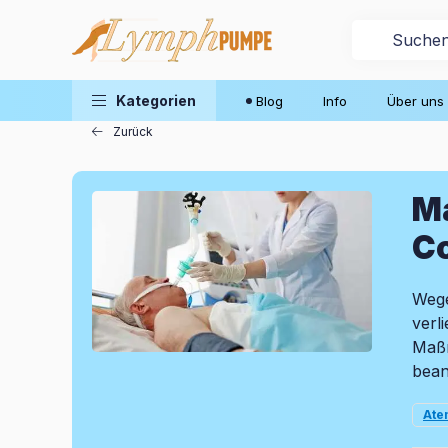
Blog
Kategorien
Blog
Info
Über uns
Zurück
M
C
Wege
verl
Maßn
bean
At