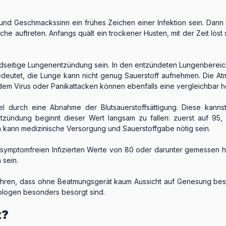
und Geschmackssinn ein frühes Zeichen einer Infektion sein. Dann 
uftreten. Anfangs quält ein trockener Husten, mit der Zeit löst s
idseitige Lungenentzündung sein. In den entzündeten Lungenbereic
deutet, die Lunge kann nicht genug Sauerstoff aufnehmen. Die Atm
r dem Virus oder Panikattacken können ebenfalls eine vergleichba
l durch eine Abnahme der Blutsauerstoffsättigung. Diese kanns
zündung beginnt dieser Wert langsam zu fallen: zuerst auf 95,
n kann medizinische Versorgung und Sauerstoffgabe nötig sein.
 symptomfreien Infizierten Werte von 80 oder darunter gemessen h
 sein.
ren, dass ohne Beatmungsgerät kaum Aussicht auf Genesung best
iologen besonders besorgt sind.
t?