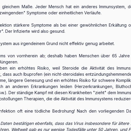
ht in gleichem Maße. Jeder Mensch hat ein anderes Immunsystem, 
 "zwingenden" Symptome oder einheitlichen Verläufe.
ktion stärkere Symptome als bei einer gewöhnlichen Erkältung 
". Der Infizierte wird also gesund.
system aus irgendeinem Grund nicht effektiv genug arbeitet.
stems von vornherein ab; deshalb haben Menschen über 65 Jahre 
Jüngeren.
ben ein erhöhtes Risiko, weil Steroide die Aktivität des Immu
, dass auch Ibuprofen (ein nicht-steroidales entzündungshemmendes
, längere Genesung und ein erhöhtes Risiko für schwere Komplika
ch an anderen Erkrankungen leiden (Herzerkrankungen, Bluthoc
w.). Der ständige Kampf mit diesen Krankheiten "zieht" dem Immuns
bstoßungen Therapien, die die Aktivität des Immunsystems reduziere
‑Infektion oft eine tödliche Bedrohung! Nach den vorliegenden D
Daten bestätigen ebenfalls, dass das Virus insbesondere für ältere
ahren. Weltweit gab es nur wenige Todesfälle unter 50 Jahren, und F