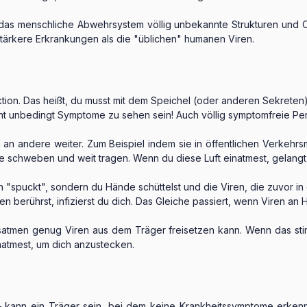
 das menschliche Abwehrsystem völlig unbekannte Strukturen und 
stärkere Erkrankungen als die "üblichen" humanen Viren.
tion. Das heißt, du musst mit dem Speichel (oder anderen Sekreten)
ht unbedingt Symptome zu sehen sein! Auch völlig symptomfreie Pe
n andere weiter. Zum Beispiel indem sie in öffentlichen Verkehrsmi
e schweben und weit tragen. Wenn du diese Luft einatmest, gelangt d
ch "spuckt", sondern du Hände schüttelst und die Viren, die zuvor i
erührst, infizierst du dich. Das Gleiche passiert, wenn Viren an Ha
tmen genug Viren aus dem Träger freisetzen kann. Wenn das stim
natmest, um dich anzustecken.
ann ein Träger sein, bei dem keine Krankheitssymptome erkennba