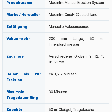
Produktname
Punkt).
Medintim Manual Erection System
Marke / Hersteller
Medintim GmbH (Deutschland)
Betätigung
Manuelle Vakuumpumpe
Vakuumrohr
200 mm Länge, 53 mm
Innendurchmesser
Engringe
Verschiedene Größen: 9, 12, 15,
18, 21 mm
Dauer bis zur
ca. 1,5–2 Minuten
Erektion
Maximale
30 Minuten
Tragedauer Ring
Zubehör
50 ml Gleitgel, Tragetasche