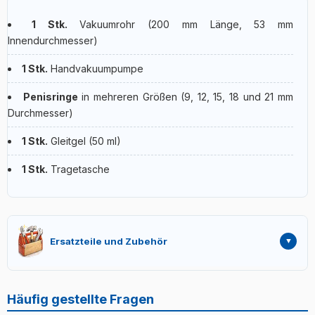
1 Stk.
Vakuumrohr (200 mm Länge, 53 mm
Innendurchmesser)
1 Stk.
Handvakuumpumpe
Penisringe
in mehreren Größen (9, 12, 15, 18 und 21 mm
Durchmesser)
1 Stk.
Gleitgel (50 ml)
1 Stk.
Tragetasche
Ersatzteile und Zubehör
Alle Teile des Geräts – einschließlich der vier
unterschiedlich großen Engringe – sind auch nach Jahren
Häufig gestellte Fragen
separat nachbestellbar. Das Gleitgel ist als