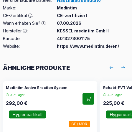
Herunterladbare Dateien
:
Használati útmutató
Marke
:
Medintim
CE-Zertifikat
:
CE-zertifiziert
Wann erhalten Sie?
:
07.08.2026
Hersteller
:
KESSEL medintim GmbH
Barcode:
4013273001175
Website:
https://www.medintim.de/en/
ÄHNLICHE PRODUKTE
Medintim Active Erection System
Rehabi-PVT Va
Auf Lager
Auf Lager
292,00
€
225,00
€
Hygieneartikel!
Hygienearti
CE / MDR