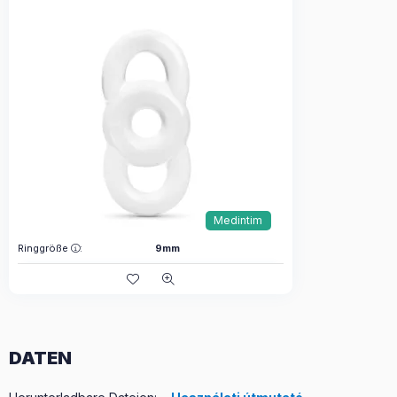
Medintim
Ringgröße
:
9mm
DATEN