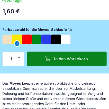
Auf Lager
1,60
€
Farbauswahl für die Moves-Schlaufe, Farbauswahl für die Mo
Farbauswahl für die Moves-Schlaufe
:
In den Warenkorb
Das
Moves Loop
ist eine äußerst praktische und vielseitig
einsetzbare Gummischlaufe, die ideal zur Muskelstärkung,
Dehnung und für Rehabilitationszwecke geeignet ist. Aufgrund
seiner kleinen Größe und der verschiedenen Widerstandsstufen
ist es ein hervorragendes Gerät für den Heim- oder
Praxisgebrauch, sowohl für Sportler als auch für Patienten.