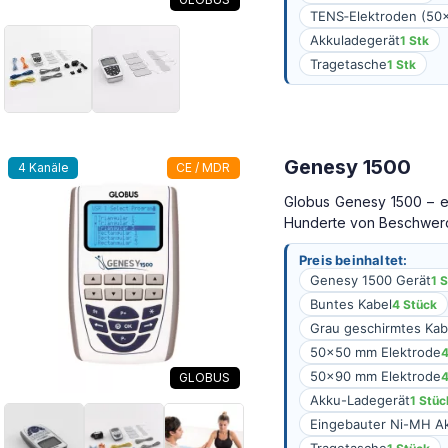
TENS‑Elektroden (5
Akkuladegerät
1 Stk
Tragetasche
1 Stk
Genesy 1500
4 Kanäle
CE / MDR
Globus Genesy 1500 – ei
Hunderte von Beschwer
Preis beinhaltet:
Genesy 1500 Gerät
1 
Buntes Kabel
4 Stück
Grau geschirmtes Kab
50×50 mm Elektrode
4
50×90 mm Elektrode
4
GLOBUS
Akku-Ladegerät
1 Stüc
Eingebauter Ni-MH Ak
Tragetasche