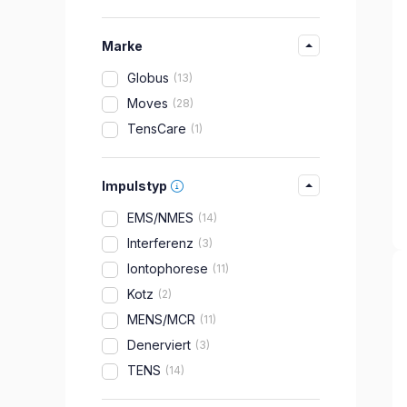
Marke
Globus
13
Moves
28
TensCare
1
Impulstyp
EMS/NMES
14
Interferenz
3
Iontophorese
11
Kotz
2
MENS/MCR
11
Denerviert
3
TENS
14