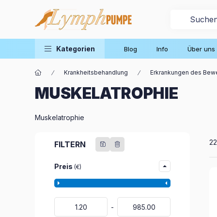
Kategorien
Blog
Info
Über uns
Krankheitsbehandlung
Erkrankungen des Bew
MUSKELATROPHIE
Muskelatrophie
Al
22
FILTERN
Preis
(€)