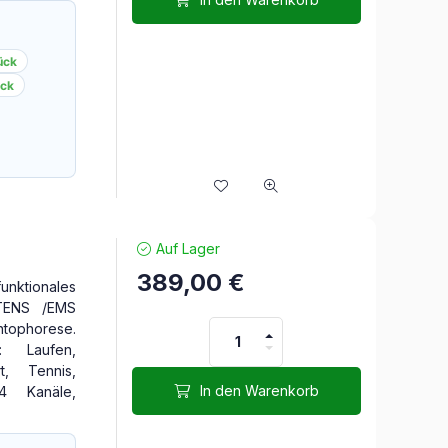
ück
ück
Auf Lager
389,00
€
nktionales
. TENS /EMS
tophorese.
: Laufen,
rt, Tennis,
In den Warenkorb
 4 Kanäle,