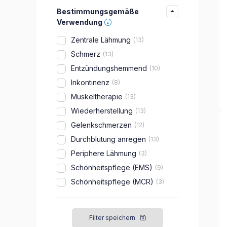
Bestimmungsgemäße
Verwendung
Zentrale Lähmung
13
Schmerz
13
Entzündungshemmend
10
Inkontinenz
8
Muskeltherapie
13
Wiederherstellung
13
Gelenkschmerzen
12
Durchblutung anregen
13
Periphere Lähmung
3
Schönheitspflege (EMS)
9
Schönheitspflege (MCR)
3
Filter speichern