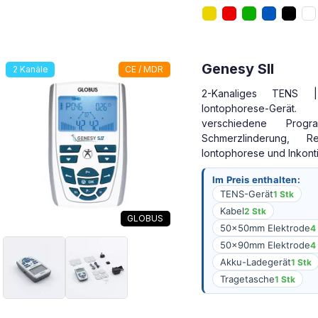
Genesy SII
2 Kanäle
CE / MDR
2-Kanaliges TENS
Iontophorese-Ge
verschiedene Prog
Schmerzlinderung, Reha
Iontophorese und Inkont
Im Preis enthalten:
TENS-Gerät
1 Stk
Kabel
2 Stk
GLOBUS
50x50mm Elektrode
4
50x90mm Elektrode
4
Akku-Ladegerät
1 Stk
Tragetasche
1 Stk