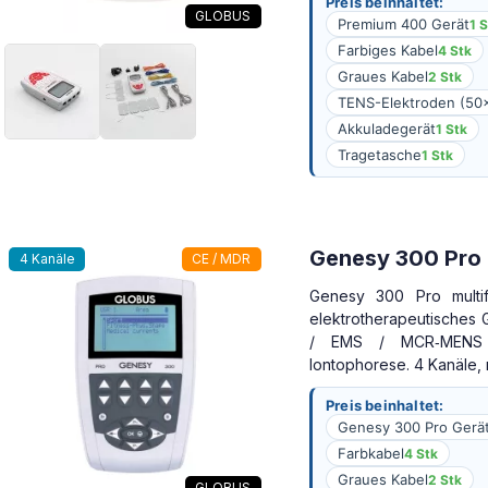
Preis beinhaltet:
GLOBUS
Premium 400 Gerät
1 
Farbiges Kabel
4 Stk
Graues Kabel
2 Stk
TENS-Elektroden (5
Akkuladegerät
1 Stk
Tragetasche
1 Stk
Genesy 300 Pro
4 Kanäle
CE / MDR
Genesy 300 Pro multif
elektrotherapeutisches 
/ EMS / MCR‑MENS
Iontophorese. 4 Kanäle, 
Preis beinhaltet:
Genesy 300 Pro Gerä
Farbkabel
4 Stk
Graues Kabel
2 Stk
GLOBUS