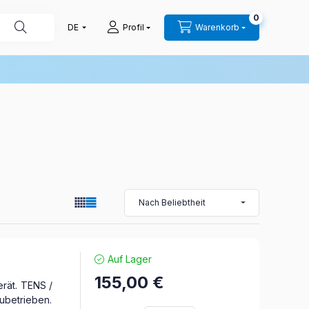
0
Profil
Warenkorb
Auf Lager
155,00
€
gerät. TENS /
ubetrieben.