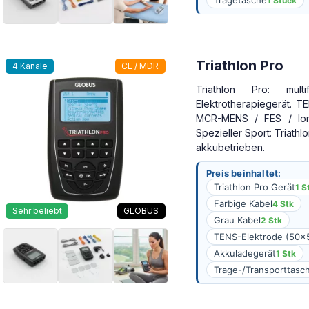
1 Stück
Triathlon Pro
4 Kanäle
CE / MDR
Triathlon Pro: multif
Elektrotherapiegerät. T
MCR-MENS / FES / Ion
Spezieller Sport: Triathl
akkubetrieben.
Preis beinhaltet:
Triathlon Pro Gerät
1 S
Farbige Kabel
4 Stk
Sehr beliebt
GLOBUS
Grau Kabel
2 Stk
TENS-Elektrode (50
Akkuladegerät
1 Stk
Trage-/Transporttasc