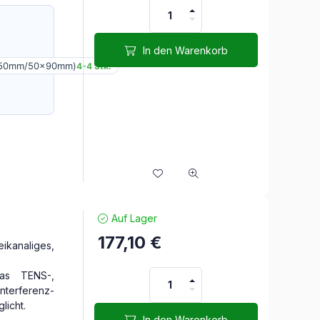
In den Warenkorb
x50mm/50x90mm)
4-4 Stk.
Auf Lager
177,10
€
ikanaliges,
 das TENS-,
nterferenz-
licht.
In den Warenkorb