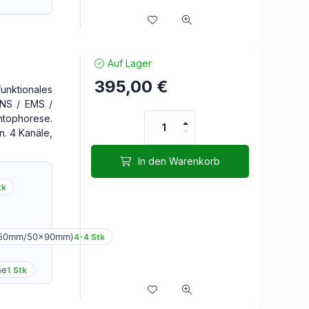
Auf Lager
395,00
€
unktionales
ENS / EMS /
tophorese.
on. 4 Kanäle,
In den Warenkorb
tk
x50mm/50x90mm)
4-4 Stk
he
1 Stk