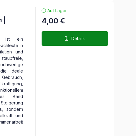
Auf Lager
 |
4,00
€
Details
ist ein
Fachleute in
itation und
aubfreie,
chwertige
die ideale
n Gebrauch,
äftigung,
ktionellem
ves Band
e Steigerung
s, sondern
elkraft und
mmenarbeit