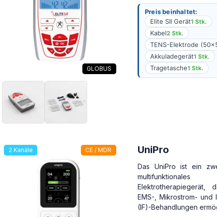
Preis beinhaltet:
Elite SII Gerät
1 Stk.
Kabel
2 Stk.
TENS-Elektrode (50
Akkuladegerät
1 Stk.
Tragetasche
1 Stk.
GLOBUS
UniPro
2 Kanäle
CE / MDR
Das UniPro ist ein zwe
multifunktionales
Elektrotherapiegerät,
EMS-, Mikrostrom- und I
(IF)-Behandlungen ermög