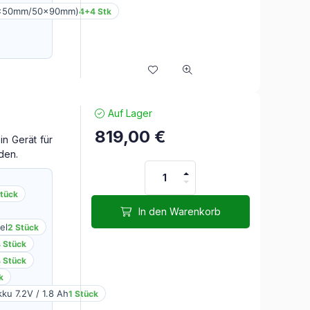
0x50mm/50x90mm)
4+4 Stk
Auf Lager
819,00
€
n Gerät für
den.
Stück
In den Warenkorb
el
2 Stück
 Stück
 Stück
k
ku 7.2V / 1.8 Ah
1 Stück