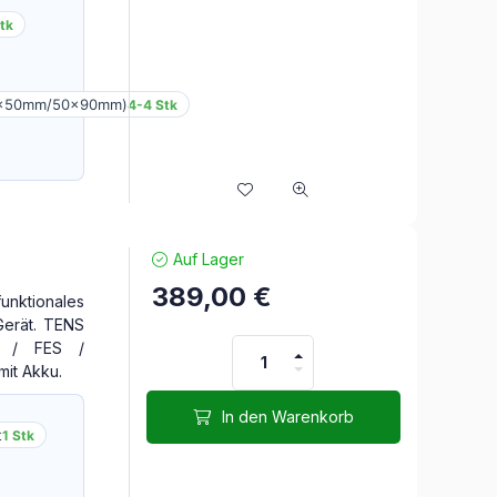
Stk
0x50mm/50x90mm)
4-4 Stk
Auf Lager
389,00
€
unktionales
Gerät. TENS
 / FES /
mit Akku.
In den Warenkorb
t
1 Stk