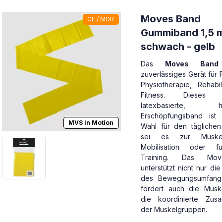
Moves Band
CE / MDR
Gummiband 1,5 m
schwach - gelb
Das
Moves Band
zuverlässiges Gerät für 
Physiotherapie, Rehabil
Fitness. Dieses st
latexbasierte, ho
Erschöpfungsband ist 
MVS in Motion
Wahl für den tägliche
sei es zur Muskelkr
Mobilisation oder fun
Training. Das Mo
unterstützt nicht nur di
des Bewegungsumfang
fördert auch die Musk
die koordinierte Zusa
der Muskelgruppen.