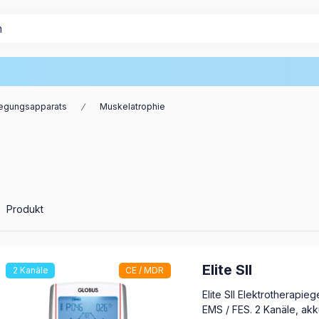
egungsapparats
Muskelatrophie
le Produkte in der Kategorie
Produkt
Elite SII
2 Kanäle
CE / MDR
Elite SII Elektrotherapie
EMS / FES. 2 Kanäle, akk