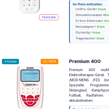
Im Preis enthalten:
UniPro-Gerät
1 Stück
Stimulationskabel 4
St
TensCare
5x5cm Elektrode
2 St
Netzadapter
1 Stück
Gürtelclip
1 Stück
Tragetasche
1 Stück
Premium 400
4 Kanäle
CE / MDR
Premium 400 multifu
Elektrotherapie-Gerät
/MCR-MENS /FES /Ion
Spezielle Programme
Skilanglauf, Kampfspo
Fußball, Radfahren.
akkubetrieben.