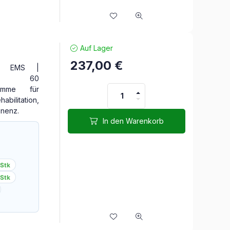
Auf Lager
237,00
€
 | EMS |
rät. 60
ramme für
bilitation,
inenz.
In den Warenkorb
 Stk
 Stk