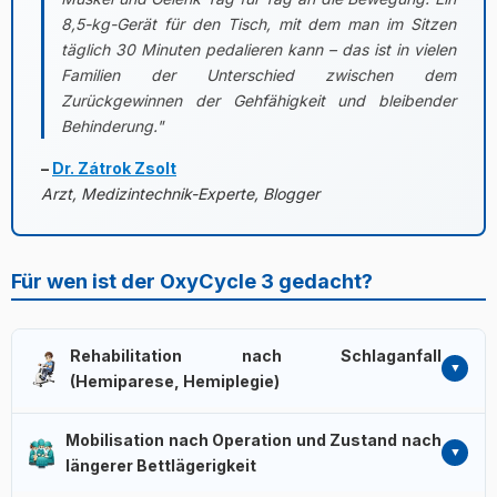
8,5-kg-Gerät für den Tisch, mit dem man im Sitzen
täglich 30 Minuten pedalieren kann – das ist in vielen
Familien der Unterschied zwischen dem
Zurückgewinnen der Gehfähigkeit und bleibender
Behinderung."
–
Dr. Zátrok Zsolt
Arzt, Medizintechnik-Experte, Blogger
Für wen ist der OxyCycle 3 gedacht?
Rehabilitation nach Schlaganfall
(Hemiparese, Hemiplegie)
Bei teilweiser oder kompletter Lähmung einer Körperseite
Mobilisation nach Operation und Zustand nach
(Hemiparese/Hemiplegie) bewegt sich der betroffene
längerer Bettlägerigkeit
Arm oder das Bein anfangs gar nicht oder nur sehr