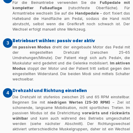
Für die Beinantriebe verwenden Sie die
Fußpedale mit
kompletter Fußauflage
(rutschfeste Oberfläche). Für
Armantriebe wechseln Sie auf die
Handpedale
– dort fixiert das
Halteband die Handfläche am Pedal, sodass die Hand nicht
abrutscht, selbst wenn die Greifkraft noch schwach ist. Der
Wechsel erfolgt manuell ohne Werkzeug.
Betriebsart wählen: passiv oder aktiv
3
Im passiven Modus
dreht der eingebaute Motor das Pedal mit
der eingestellten Drehzahl (zwischen 25–65
Umdrehungen/Minute). Der Patient »legt sich aufs Pedal«, die
Muskulatur wird gedehnt und die Gelenke mobilisiert.
Im aktiven
Modus
stoppt der Motor und der Patient tritt selbst gegen den
eingestellten Widerstand. Die beiden Modi sind mittels Schalter
wechselbar.
Drehzahl und Richtung einstellen
4
Die Drehzahl ist stufenlos zwischen 25 und 65 RPM einstellbar.
Beginnen Sie mit
niedrigen Werten (25–30 RPM)
– Ziel ist
schonende, langsame Mobilisation, nicht sportliches Treten. Im
passiven Modus ist die Drehrichtung
vorwärts und rückwärts
wählbar
und kann auch während des Betriebs umgeschaltet
werden (siehe nächster Abschnitt). Der Richtungswechsel
aktiviert unterschiedliche Muskelgruppen, daher ist ein Wechsel