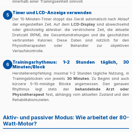
innerhalb einer Trainingseinheit sinnvoll.
Timer und LCD-Anzeige verwenden
5
Der 15-Minuten-Timer stoppt das Gerät automatisch nach Ablauf
der eingestellten Zeit. Auf dem
LCD-Display
sind abwechselnd
oder gleichzeitig ablesbar: die verstrichene Zeit, die aktuelle
Drehzahl (RPM), die Gesamtumdrehungen und die geschätzten
verbrannten Kalorien. Diese Daten sind nützlich für den
Physiotherapeuten oder Behandler zur objektiven
Verlaufskontrolle.
Trainingsrhythmus: 1–2 Stunden täglich, 30
6
Minuten/Block
Herstellerempfehlung: maximal 1–2 Stunden tägliche Nutzung, in
Trainingsblöcken von jeweils
30 Minuten
. Zu Beginn sind auch
kürzere 5–10-minütige Blöcke angemessen. Den genauen
Rhythmus legt stets der
behandelnde Arzt oder
Physiotherapeut
fest, abhängig vom aktuellen Zustand und den
Rehabilitationszielen.
Aktiv- und passiver Modus: Wie arbeitet der 80-
Watt-Motor?