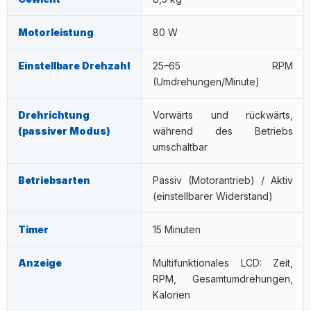
möglicherweise ist die Drehzahl zu hoch oder das Gerät
sollte weiterhin im passiven Modus verwendet werden.
Motorleistung
80 W
Einstellbare Drehzahl
25–65 RPM
(Umdrehungen/Minute)
Drehrichtung
Vorwärts und rückwärts,
(passiver Modus)
während des Betriebs
umschaltbar
Betriebsarten
Passiv (Motorantrieb) / Aktiv
(einstellbarer Widerstand)
Timer
15 Minuten
Anzeige
Multifunktionales LCD: Zeit,
RPM, Gesamtumdrehungen,
Kalorien