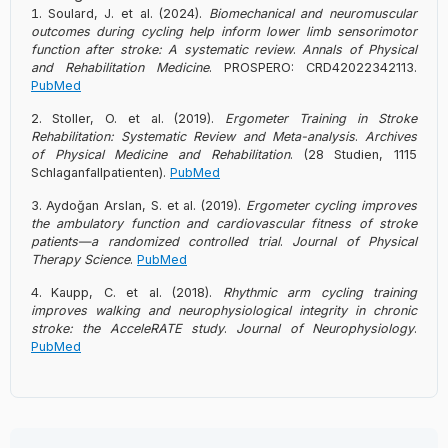
Soulard, J. et al. (2024).
Biomechanical and neuromuscular
outcomes during cycling help inform lower limb sensorimotor
function after stroke: A systematic review
.
Annals of Physical
and Rehabilitation Medicine
. PROSPERO: CRD42022342113.
PubMed
Stoller, O. et al. (2019).
Ergometer Training in Stroke
Rehabilitation: Systematic Review and Meta-analysis
.
Archives
of Physical Medicine and Rehabilitation
. (28 Studien, 1115
Schlaganfallpatienten).
PubMed
Aydoğan Arslan, S. et al. (2019).
Ergometer cycling improves
the ambulatory function and cardiovascular fitness of stroke
patients—a randomized controlled trial
.
Journal of Physical
Therapy Science
.
PubMed
Kaupp, C. et al. (2018).
Rhythmic arm cycling training
improves walking and neurophysiological integrity in chronic
stroke: the AcceleRATE study
.
Journal of Neurophysiology
.
PubMed