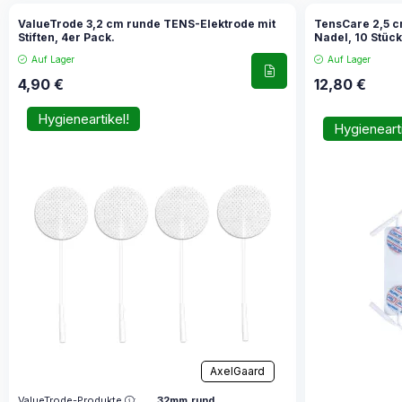
ValueTrode 3,2 cm runde TENS-Elektrode mit
TensCare 2,5 c
Stiften, 4er Pack.
Nadel, 10 Stüc
Auf Lager
Auf Lager
4,90
€
12,80
€
Hygieneartikel!
Hygienearti
AxelGaard
ValueTrode-Produkte
:
32mm,rund