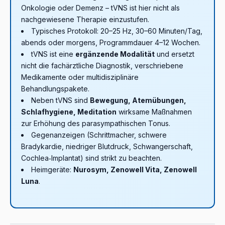
Onkologie oder Demenz – tVNS ist hier nicht als
nachgewiesene Therapie einzustufen.
Typisches Protokoll: 20–25 Hz, 30–60 Minuten/Tag,
abends oder morgens, Programmdauer 4–12 Wochen.
tVNS ist eine
ergänzende Modalität
und ersetzt
nicht die fachärztliche Diagnostik, verschriebene
Medikamente oder multidisziplinäre
Behandlungspakete.
Neben tVNS sind
Bewegung, Atemübungen,
Schlafhygiene, Meditation
wirksame Maßnahmen
zur Erhöhung des parasympathischen Tonus.
Gegenanzeigen (Schrittmacher, schwere
Bradykardie, niedriger Blutdruck, Schwangerschaft,
Cochlea‑Implantat) sind strikt zu beachten.
Heimgeräte:
Nurosym, Zenowell Vita, Zenowell
Luna
.