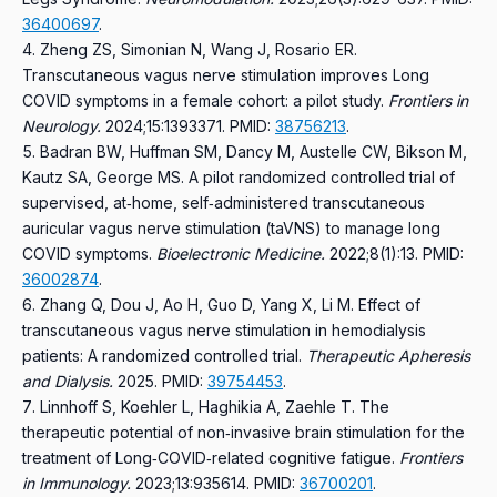
36400697
.
Zheng ZS, Simonian N, Wang J, Rosario ER.
Transcutaneous vagus nerve stimulation improves Long
COVID symptoms in a female cohort: a pilot study.
Frontiers in
Neurology.
2024;15:1393371.
PMID:
38756213
.
Badran BW, Huffman SM, Dancy M, Austelle CW, Bikson M,
Kautz SA, George MS.
A pilot randomized controlled trial of
supervised, at‑home, self‑administered transcutaneous
auricular vagus nerve stimulation (taVNS) to manage long
COVID symptoms.
Bioelectronic Medicine.
2022;8(1):13.
PMID:
36002874
.
Zhang Q, Dou J, Ao H, Guo D, Yang X, Li M.
Effect of
transcutaneous vagus nerve stimulation in hemodialysis
patients: A randomized controlled trial.
Therapeutic Apheresis
and Dialysis.
2025.
PMID:
39754453
.
Linnhoff S, Koehler L, Haghikia A, Zaehle T.
The
therapeutic potential of non‑invasive brain stimulation for the
treatment of Long‑COVID‑related cognitive fatigue.
Frontiers
in Immunology.
2023;13:935614.
PMID:
36700201
.