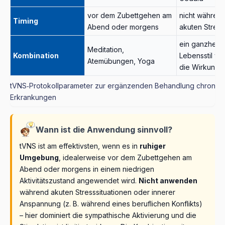
vor dem Zubettgehen am
nicht währen
Timing
Abend oder morgens
akuten Stres
ein ganzheitli
Meditation,
Kombination
Lebensstil ver
Atemübungen, Yoga
die Wirkung
tVNS‑Protokollparameter zur ergänzenden Behandlung chronisc
Erkrankungen
Wann ist die Anwendung sinnvoll?
tVNS ist am effektivsten, wenn es in
ruhiger
Umgebung
, idealerweise vor dem Zubettgehen am
Abend oder morgens in einem niedrigen
Aktivitätszustand angewendet wird.
Nicht anwenden
während akuten Stresssituationen oder innerer
Anspannung (z. B. während eines beruflichen Konflikts)
– hier dominiert die sympathische Aktivierung und die