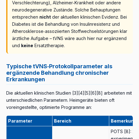
IBD durch.
Die menschliche Evidenz für Heim‑tVNS bei
da Placeboeffekte und Komorbiditäten (Schlaf,
Verschlechterung), Alzheimer‑Krankheit oder andere
als vielversprechende nicht‑invasive
IBD ist aktuell begrenzt
– die Behandlung von Morbus
Bewegung, Ernährung) die Ergebnisse beeinflussen.
neurodegenerative Zustände. Solche Behauptungen
Neuromodulationsoption bei Long‑COVID‑bedingter
Crohn und Colitis ulcerosa liegt in der Verantwortung
tVNS ersetzt NICHT das umfassende
entsprechen
nicht
der aktuellen klinischen Evidenz. Bei
kognitiver Fatigue.
Wichtig:
dies sind
Pilotstudien
;
von Gastroenterologen und wird durch spezifische
Stressmanagement‑Programm
(Bewegung,
Diabetes ist die Behandlung von Insulinresistenz und
größere randomisierte, doppelblinde RCTs sind
Medikamente (5‑ASA, Kortikosteroide, Biologika)
Schlafhygiene, Ernährung, psychologische
Atherosklerose‑assoziierten Stoffwechselstörungen klar
erforderlich, um definitive Schlüsse zu ziehen.
bestimmt. tVNS kann hier nur als
ergänzende Modalität
Unterstützung).
ärztliche Aufgabe – tVNS wäre auch hier nur ergänzend
und in Absprache mit Fachärzten betrachtet werden.
und
keine
Ersatztherapie.
Typische tVNS‑Protokollparameter als
ergänzende Behandlung chronischer
Erkrankungen
Die aktuellen klinischen Studien [3][4][5][6][8] arbeiteten mit
unterschiedlichen Parametern. Heimgeräte bieten oft
voreingestellte, optimierte Programme an:
Parameter
Bereich
Bemerkung
POTS [8]: 20 
experimentel