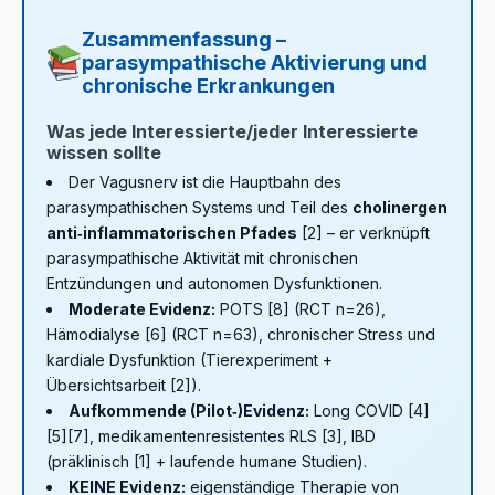
Meditation oder tiefer Atmung.
Nicht anwenden
bei
Kontrollgruppen oder mit limitiertem
bei schwerer Bradykardie, hochgradigem AV‑Block oder
akutem Stress, körperlicher Aktivität oder während
Placebo‑Kontrollansatz. Große randomisierte,
Zusammenfassung –
sick‑sinus‑Syndrom kann dies gefährlich sein.
Telefon-/Bildschirmnutzung – in diesen Situationen
doppelblinde RCTs sind notwendig, um verbindliche
parasympathische Aktivierung und
Pacemaker, ICD oder andere implantierte
dominiert das sympathische System und die
Aussagen zu treffen. Long COVID wird derzeit
chronische Erkrankungen
Neurostimulatoren bergen das Risiko elektrischer
parasympathische Aktivierung ist weniger effektiv.
interdisziplinär behandelt (Innere Medizin, Neurologie,
Interferenzen. Detaillierte Hinweise finden Sie im Artikel
Physiotherapie, Psychologie) – tVNS ist hier ebenfalls
Was jede Interessierte/jeder Interessierte
wissen sollte
Elektrische Behandlung und Implantate
.
eine ergänzende Option.
Der Vagusnerv ist die Hauptbahn des
parasympathischen Systems und Teil des
cholinergen
anti‑inflammatorischen Pfades
[2] – er verknüpft
parasympathische Aktivität mit chronischen
Entzündungen und autonomen Dysfunktionen.
Moderate Evidenz:
POTS [8] (RCT n=26),
Hämodialyse [6] (RCT n=63), chronischer Stress und
kardiale Dysfunktion (Tierexperiment +
Übersichtsarbeit [2]).
Aufkommende (Pilot‑)Evidenz:
Long COVID [4]
[5][7], medikamentenresistentes RLS [3], IBD
(präklinisch [1] + laufende humane Studien).
KEINE Evidenz:
eigenständige Therapie von