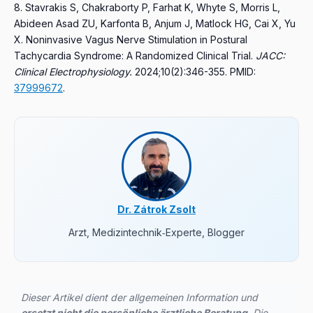
Stavrakis S, Chakraborty P, Farhat K, Whyte S, Morris L,
Abideen Asad ZU, Karfonta B, Anjum J, Matlock HG, Cai X, Yu
X.
Noninvasive Vagus Nerve Stimulation in Postural
Tachycardia Syndrome: A Randomized Clinical Trial.
JACC:
Clinical Electrophysiology.
2024;10(2):346-355.
PMID:
37999672
.
Dr. Zátrok Zsolt
Arzt, Medizintechnik‑Experte, Blogger
Dieser Artikel dient der allgemeinen Information und
ersetzt nicht die persönliche ärztliche Beratung
. Die