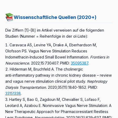
Wissenschaftliche Quellen (2020+)
Die Ziffern [1]–[8] im Artikel verweisen auf die folgenden
Studien (Nummer = Reihenfolge in der ol‑Liste):
Caravaca AS, Levine YA, Drake A, Eberhardson M,
Olofsson PS.
Vagus Nerve Stimulation Reduces
Indomethacin‑Induced Small Bowel Inflammation.
Frontiers in
Neuroscience.
2022;15:730407.
PMID:
35095387
.
Hilderman M, Bruchfeld A.
The cholinergic
anti‑inflammatory pathway in chronic kidney disease – review
and vagus nerve stimulation clinical pilot study.
Nephrology
Dialysis Transplantation.
2020;35(11):1840-1852.
PMID:
33151338
.
Hartley S, Bao G, Zagdoun M, Chevallier S, Lofaso F,
Leotard A, Azabou E.
Noninvasive Vagus Nerve Stimulation: A
New Therapeutic Approach for Pharmacoresistant Restless
Legs Syndrome.
Neuromodulation.
2023;26(3):629-637.
PMID: