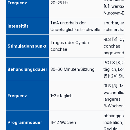
Frequenz
20–25 Hz
[6]: werkseiti
Nurosym‑Einst
1 mA unterhalb der
spürbar, abe
Intensität
Unbehaglichkeitsschwelle
schmerzhaft
RLS [3]: Cym
Tragus oder Cymba
Stimulationspunkt
conchae
conchae
angewendet
POTS [8]: 1 S
Behandlungsdauer
30–60 Minuten/Sitzung
täglich; Long
[5]: 2×1 Stun
RLS [3]: 1×
wöchentlich,
Frequenz
1–2× täglich
längeres
8‑Wochen‑P
abhängig von
Programmdauer
4–12 Wochen
Indikation, er
Geduld