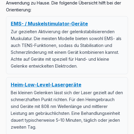
8
Intensität und steigere langsam, bis du sichtbare, aber
Handfunktion.
Anwendung zu Hause. Die folgende Übersicht hilft bei der
nicht schmerzhafte Kontraktionen wahrnimmst. 15–20
Orientierung:
Minuten, 3–5-mal pro Woche. EMS ist besonders
hilfreich, wenn du während der Physiotherapie das
EMS- / Muskelstimulator-Geräte
Gefühl hast, den Muskel nicht gezielt ansteuern zu
Zur gezielten Aktivierung der gelenkstabilisierenden
können – die Stimulation zeigt dir, wie die korrekte
Muskulatur. Die meisten Modelle bieten sowohl EMS- als
Aktivierung aussehen sollte.
auch TENS-Funktionen, sodass du Stabilisation und
Schmerzlinderung mit einem Gerät kombinieren kannst.
Achte auf Geräte mit speziell für Hand- und kleine
Gelenke entwickelten Elektroden.
Heim-Low-Level-Lasergeräte
Bei kleinen Gelenken lässt sich der Laser gezielt auf den
schmerzhaften Punkt richten. Für den Heimgebrauch
sind Geräte mit 808 nm Wellenlänge und mittlerer
Leistung am gebräuchlichsten. Eine Behandlungseinheit
dauert typischerweise 5–10 Minuten, täglich oder jeden
zweiten Tag.