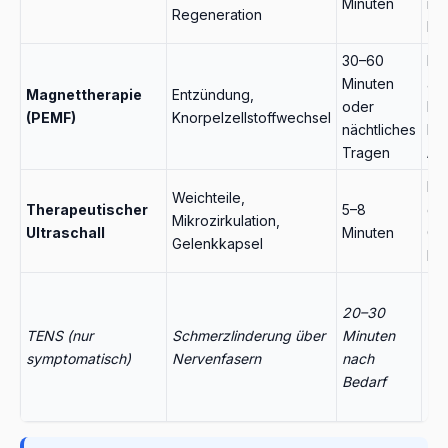
Minuten
in
Regeneration
Be
30–60
Bei
Minuten
an
Magnettherapie
Entzündung,
oder
Be
(PEMF)
Knorpelzellstoffwechsel
nächtliches
lan
Tragen
An
Bei
Weichteile,
Therapeutischer
5–8
ge
Mikrozirkulation,
Ultraschall
Minuten
Gel
Gelenkkapsel
Be
Bei
20–30
Sc
TENS (nur
Schmerzlinderung über
Minuten
erg
symptomatisch)
Nervenfasern
nach
nur
Bedarf
sy
Li