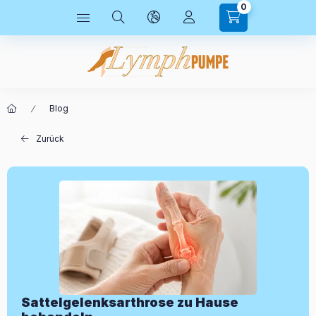
0
Blog
Zurück
Sattelgelenksarthrose zu Hause