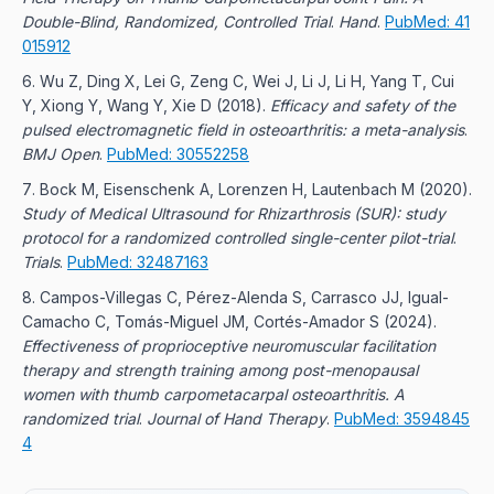
Double-Blind, Randomized, Controlled Trial
.
Hand
.
PubMed: 41
015912
Wu Z, Ding X, Lei G, Zeng C, Wei J, Li J, Li H, Yang T, Cui
Y, Xiong Y, Wang Y, Xie D
(2018).
Efficacy and safety of the
pulsed electromagnetic field in osteoarthritis: a meta-analysis
.
BMJ Open
.
PubMed: 30552258
Bock M, Eisenschenk A, Lorenzen H, Lautenbach M
(2020).
Study of Medical Ultrasound for Rhizarthrosis (SUR): study
protocol for a randomized controlled single-center pilot-trial
.
Trials
.
PubMed: 32487163
Campos-Villegas C, Pérez-Alenda S, Carrasco JJ, Igual-
Camacho C, Tomás-Miguel JM, Cortés-Amador S
(2024).
Effectiveness of proprioceptive neuromuscular facilitation
therapy and strength training among post-menopausal
women with thumb carpometacarpal osteoarthritis. A
randomized trial
.
Journal of Hand Therapy
.
PubMed: 3594845
4