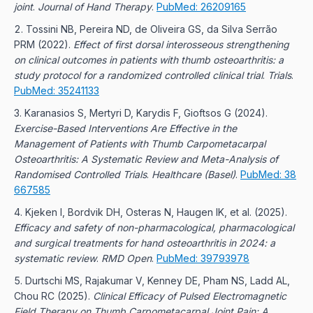
joint
.
Journal of Hand Therapy
.
PubMed: 26209165
Tossini NB, Pereira ND, de Oliveira GS, da Silva Serrão
PRM
(2022).
Effect of first dorsal interosseous strengthening
on clinical outcomes in patients with thumb osteoarthritis: a
study protocol for a randomized controlled clinical trial
.
Trials
.
PubMed: 35241133
Karanasios S, Mertyri D, Karydis F, Gioftsos G
(2024).
Exercise-Based Interventions Are Effective in the
Management of Patients with Thumb Carpometacarpal
Osteoarthritis: A Systematic Review and Meta-Analysis of
Randomised Controlled Trials
.
Healthcare (Basel)
.
PubMed: 38
667585
Kjeken I, Bordvik DH, Osteras N, Haugen IK, et al.
(2025).
Efficacy and safety of non-pharmacological, pharmacological
and surgical treatments for hand osteoarthritis in 2024: a
systematic review
.
RMD Open
.
PubMed: 39793978
Durtschi MS, Rajakumar V, Kenney DE, Pham NS, Ladd AL,
Chou RC
(2025).
Clinical Efficacy of Pulsed Electromagnetic
Field Therapy on Thumb Carpometacarpal Joint Pain: A