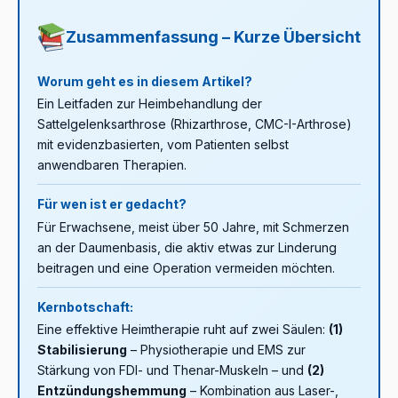
elektrische Nervenstimulation) richtet sich an
regelmäßiges Heimprogramm kann also erheblich dazu
schmerzleitende Nervenfasern – es ist ein
beitragen, eine Operation hinauszuzögern oder zu
Zusammenfassung – Kurze Übersicht
symptomatisches Schmerzmittel.
EMS
(elektrische
vermeiden. In fortgeschrittenen Fällen können jedoch
Muskelstimulation) hingegen löst Muskelkontraktionen
chirurgische Optionen (Trapeziektomie,
Worum geht es in diesem Artikel?
aus und trainiert damit aktiv – wichtig zur
Gelenksprothese) die sinnvollste Wahl sein – dies sollte
Gelenkstabilisierung. Viele auf dem Markt erhältliche
mit einem Handchirurgen besprochen werden.
Ein Leitfaden zur Heimbehandlung der
Geräte bieten beide Modi, sodass mit einem Gerät beide
Sattelgelenksarthrose (Rhizarthrose, CMC-I-Arthrose)
Ziele abgedeckt werden können.
mit evidenzbasierten, vom Patienten selbst
anwendbaren Therapien.
Für wen ist er gedacht?
Für Erwachsene, meist über 50 Jahre, mit Schmerzen
an der Daumenbasis, die aktiv etwas zur Linderung
beitragen und eine Operation vermeiden möchten.
Kernbotschaft:
Eine effektive Heimtherapie ruht auf zwei Säulen:
(1)
Stabilisierung
– Physiotherapie und EMS zur
Stärkung von FDI- und Thenar-Muskeln – und
(2)
Entzündungshemmung
– Kombination aus Laser-,