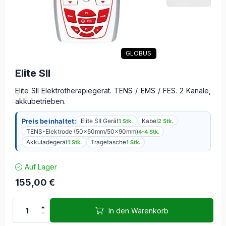
GLOBUS
Elite SII
Elite SII Elektrotherapiegerät. TENS / EMS / FES. 2 Kanäle,
akkubetrieben.
Preis beinhaltet:
Elite SII Gerät
Kabel
1 Stk.
2 Stk.
TENS-Elektrode (50x50mm/50x90mm)
4-4 Stk.
Akkuladegerät
Tragetasche
1 Stk.
1 Stk.
Auf Lager
155,00
€
In den Warenkorb