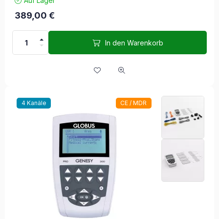
Auf Lager
389,00
€
In den Warenkorb
4 Kanäle
CE / MDR