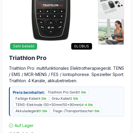
Sehr beliebt
GLOBUS
Triathlon Pro
Triathlon Pro: multifunktionales Elektrotherapiegerät. TENS
/ EMS / MCR-MENS / FES / Iontophorese. Spezieller Sport:
Triathlon. 4 Kanäle, akkubetrieben.
Preis beinhaltet:
Triathlon Pro Gerät
1 Stk
Farbige Kabel
Grau Kabel
4 Stk
2 Stk
TENS-Elektrode (50x50mm/50x90mm)
4-4 Stk
Akkuladegerät
Trage-/Transporttasche
1 Stk
1 Stk
Auf Lager