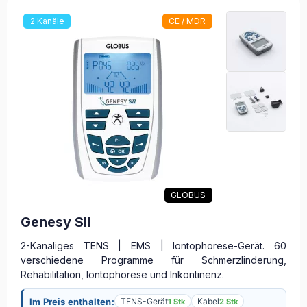
2 Kanäle
CE / MDR
GLOBUS
Genesy SII
2-Kanaliges TENS | EMS | Iontophorese-Gerät. 60
verschiedene Programme für Schmerzlinderung,
Rehabilitation, Iontophorese und Inkontinenz.
Im Preis enthalten:
TENS-Gerät
Kabel
1 Stk
2 Stk