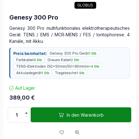
GLOBUS
Genesy 300 Pro
Genesy 300 Pro multifunktionales elektrotherapeutisches
Gerät. TENS / EMS / MCR‑MENS / FES / Iontophorese. 4
Kanäle, mit Akku.
Preis beinhaltet:
Genesy 300 Pro Gerät
1 Stk
Farbkabel
Graues Kabel
4 Stk
2 Stk
TENS‑Elektroden (50x50mm/50x90mm)
4+4 Stk
Akkuladegerät
Tragetasche
1 Stk
1 Stk
Auf Lager
389,00
€
In den Warenkorb