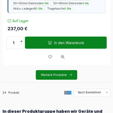
50x50mm Elektrode
50x90mm Elektrode
4 Stk
4 Stk
Akku-Ladegerät
Tragetasche
1 Stk
1 Stk
Auf Lager
237,00
€
In den Warenkorb
Weitere Produkte
Alle Produkte in der Kategorie
24
Produkt
In dieser Produktgruppe haben wir Geräte und