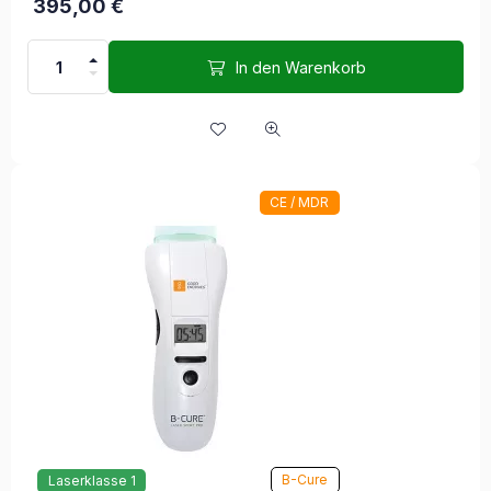
395,00
€
In den Warenkorb
CE / MDR
B-Cure
Laserklasse 1