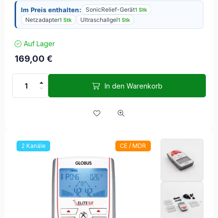
Im Preis enthalten:
SonicRelief-Gerät
1 Stk
Netzadapter
Ultraschallgel
1 Stk
1 Stk
Auf Lager
169,00
€
In den Warenkorb
2 Kanäle
CE / MDR