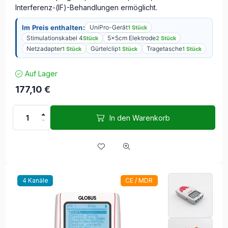
Interferenz-(IF)-Behandlungen ermöglicht.
Im Preis enthalten:
UniPro-Gerät
1 Stück
Stimulationskabel 4
5x5cm Elektrode
Stück
2 Stück
Netzadapter
Gürtelclip
Tragetasche
1 Stück
1 Stück
1 Stück
Auf Lager
177,10
€
In den Warenkorb
4 Kanäle
CE / MDR