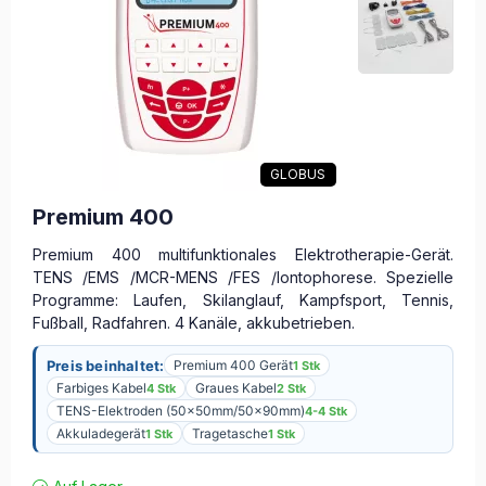
GLOBUS
Premium 400
Premium 400 multifunktionales Elektrotherapie-Gerät.
TENS /EMS /MCR-MENS /FES /Iontophorese. Spezielle
Programme: Laufen, Skilanglauf, Kampfsport, Tennis,
Fußball, Radfahren. 4 Kanäle, akkubetrieben.
Preis beinhaltet:
Premium 400 Gerät
1 Stk
Farbiges Kabel
Graues Kabel
4 Stk
2 Stk
TENS-Elektroden (50x50mm/50x90mm)
4-4 Stk
Akkuladegerät
Tragetasche
1 Stk
1 Stk