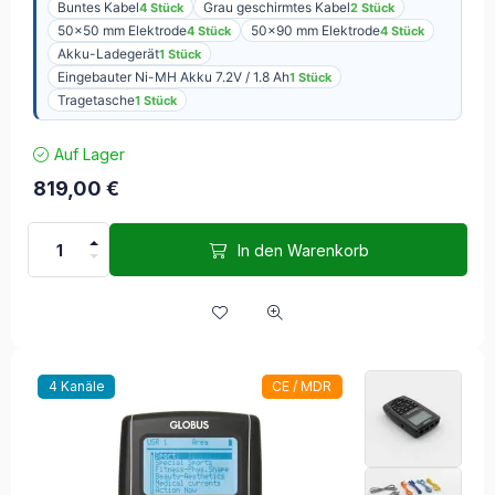
Buntes Kabel
Grau geschirmtes Kabel
4 Stück
2 Stück
50×50 mm Elektrode
50×90 mm Elektrode
4 Stück
4 Stück
Akku-Ladegerät
1 Stück
Eingebauter Ni-MH Akku 7.2V / 1.8 Ah
1 Stück
Tragetasche
1 Stück
Auf Lager
819,00
€
In den Warenkorb
4 Kanäle
CE / MDR