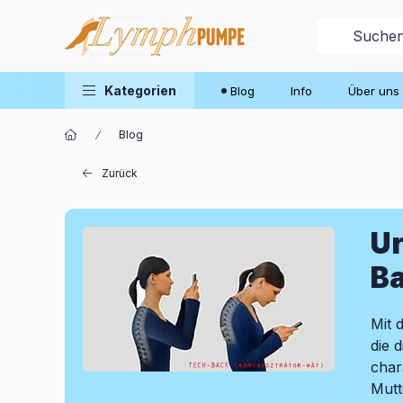
Kategorien
Blog
Info
Über uns
Blog
Zurück
Ur
B
Mit 
die 
char
Mutt