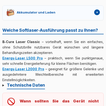
Akkumulator und Laden
Die mitgelieferten drei AAA NiMH Akkus ermöglichen etwa
2 Stunden Dauerbetrieb. Das Laden dauert ca. 5–7
Welche Softlaser‑Ausführung passt zu Ihnen?
Stunden. Später können die Akkus gegen gleichartige
AAA NiMH‑Zellen mit geeigneter Kapazität ersetzt werden.
B‑Cure Laser Classic
– vorteilhaft, wenn Sie ein einfaches,
ohne Schutzbrille nutzbares Gerät wünschen und längere
Behandlungszeiten akzeptieren.
Energy‑Laser L500 Pro
– praktisch, wenn Sie punktgenaue,
sehr schnelle Energielieferung für kleine Flächen benötigen.
Energy‑Laser L2000 Pro
– geeignet für größere Gelenke und
ausgedehntere Weichteilbereiche mit erweiterten
Einstellmöglichkeiten.
Technische Daten
Wann sollten Sie das Gerät nicht