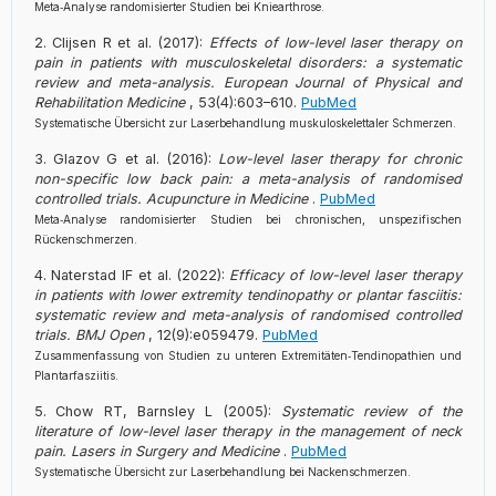
Meta‑Analyse randomisierter Studien bei Kniearthrose.
Clijsen R et al. (2017):
Effects of low-level laser therapy on
pain in patients with musculoskeletal disorders: a systematic
review and meta-analysis.
European Journal of Physical and
Rehabilitation Medicine
, 53(4):603–610.
PubMed
Systematische Übersicht zur Laserbehandlung muskuloskelettaler Schmerzen.
Glazov G et al. (2016):
Low-level laser therapy for chronic
non-specific low back pain: a meta-analysis of randomised
controlled trials.
Acupuncture in Medicine
.
PubMed
Meta‑Analyse randomisierter Studien bei chronischen, unspezifischen
Rückenschmerzen.
Naterstad IF et al. (2022):
Efficacy of low-level laser therapy
in patients with lower extremity tendinopathy or plantar fasciitis:
systematic review and meta-analysis of randomised controlled
trials.
BMJ Open
, 12(9):e059479.
PubMed
Zusammenfassung von Studien zu unteren Extremitäten‑Tendinopathien und
Plantarfasziitis.
Chow RT, Barnsley L (2005):
Systematic review of the
literature of low-level laser therapy in the management of neck
pain.
Lasers in Surgery and Medicine
.
PubMed
Systematische Übersicht zur Laserbehandlung bei Nackenschmerzen.