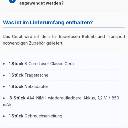
Anleitung durchführen.
angewendet werden?
Stellen Sie die Behandlungszeit nicht nach Gefühl,
sondern nach Hersteller‑ und problemspezifischer
Ja, es kann ergänzend zu Physiotherapie, adäquatem
Anleitung ein.
Belastungsprogramm und anderen physikalischen
Was ist im Lieferumfang enthalten?
Methoden eingesetzt werden. Reihenfolge und Häufigkeit
der Anwendungen sind an die Grunderkrankung
Das Gerät wird mit dem für kabellosen Betrieb und Transport
anzupassen.
notwendigen Zubehör geliefert.
1 Stück
B‑Cure Laser Classic Gerät
1 Stück
Tragetasche
1 Stück
Netzadapter
3 Stück
AAA NiMH wiederaufladbare Akkus, 1,2 V / 850
mAh
1 Stück
Gebrauchsanleitung