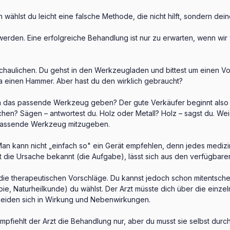
hlst du leicht eine falsche Methode, die nicht hilft, sondern dein
den. Eine erfolgreiche Behandlung ist nur zu erwarten, wenn wir 
chaulichen. Du gehst in den Werkzeugladen und bittest um einen Vo
a einen Hammer. Aber hast du den wirklich gebraucht?
dann das passende Werkzeug geben? Der gute Verkäufer beginnt also 
achen? Sägen – antwortest du. Holz oder Metall? Holz – sagst du. Wei
s passende Werkzeug mitzugeben.
an kann nicht „einfach so" ein Gerät empfehlen, denn jedes medizin
st die Ursache bekannt (die Aufgabe), lässt sich aus den verfügb
 die therapeutischen Vorschläge. Du kannst jedoch schon mitentsch
e, Naturheilkunde) du wählst. Der Arzt müsste dich über die einze
heiden sich in Wirkung und Nebenwirkungen.
fiehlt der Arzt die Behandlung nur, aber du musst sie selbst durch