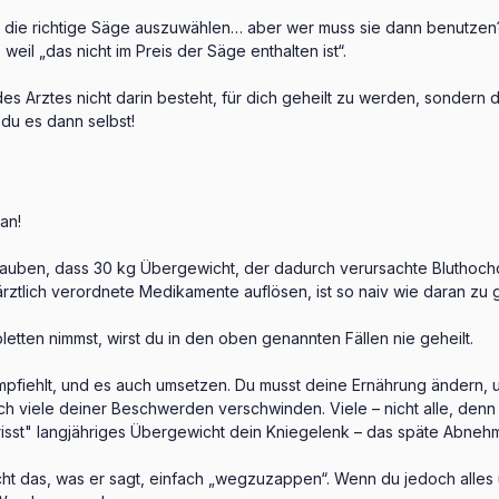
, die richtige Säge auszuwählen… aber wer muss sie dann benutzen
eil „das nicht im Preis der Säge enthalten ist“.
e des Arztes nicht darin besteht, für dich geheilt zu werden, sonder
du es dann selbst!
an!
 glauben, dass 30 kg Übergewicht, der dadurch verursachte Blutho
rztlich verordnete Medikamente auflösen, ist so naiv wie daran zu g
letten nimmst, wirst du in den oben genannten Fällen nie geheilt.
empfiehlt, und es auch umsetzen. Du musst deine Ernährung ändern,
 viele deiner Beschwerden verschwinden. Viele – nicht alle, denn 
isst" langjähriges Übergewicht dein Kniegelenk – das späte Abneh
cht das, was er sagt, einfach „wegzuzappen“. Wenn du jedoch alles u