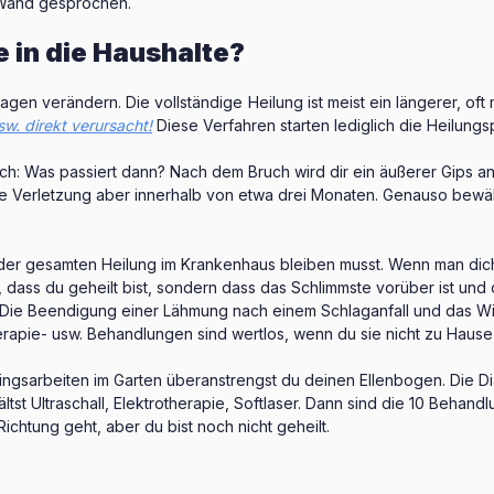
e Wand gesprochen.
 in die Haushalte?
Tagen verändern. Die vollständige Heilung ist meist ein längerer, of
w. direkt verursacht!
Diese Verfahren starten lediglich die Heilung
h: Was passiert dann? Nach dem Bruch wird dir ein äußerer Gips a
re Verletzung aber innerhalb von etwa drei Monaten. Genauso bewäl
 der gesamten Heilung im Krankenhaus bleiben musst. Wenn man dich
, dass du geheilt bist, sondern dass das Schlimmste vorüber ist un
. Die Beendigung einer Lähmung nach einem Schlaganfall und das 
rapie- usw. Behandlungen sind wertlos, wenn du sie nicht zu Hause 
hlingsarbeiten im Garten überanstrengst du deinen Ellenbogen. Die 
ltst Ultraschall, Elektrotherapie, Softlaser. Dann sind die 10 Behan
Richtung geht, aber du bist noch nicht geheilt.