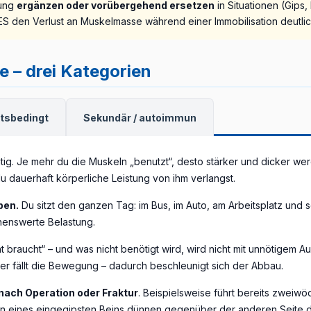
gung
ergänzen oder vorübergehend ersetzen
in Situationen (Gips,
NMES den Verlust an Muskelmasse während einer Immobilisation deutli
 – drei Kategorien
tsbedingt
Sekundär / autoimmun
htig. Je mehr du die Muskeln „benutzt“, desto stärker und dicker wer
 dauerhaft körperliche Leistung von ihm verlangst.
ben.
Du sitzt den ganzen Tag: im Bus, im Auto, am Arbeitsplatz und 
nenswerte Belastung.
ht braucht“ – und was nicht benötigt wird, wird nicht mit unnötigem A
r fällt die Bewegung – dadurch beschleunigt sich der Abbau.
nach Operation oder Fraktur
. Beispielsweise führt bereits zweiw
n eines eingegipsten Beins dünnen gegenüber der anderen Seite deu