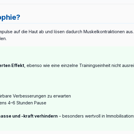
ie Steroidtherapie Teil des Standardprotokolls – Stammzelltherapie
gänzend zur klassischen Rehabilitation laut Studien
Muskelkraft, Mu
ven Elektrostimulation
.
rter Neurologen/Kinderspezialisten
.
ophie?
igte eine klinische Studie, dass 5 Monate überwachte NMES-Trainin
Deltoid- und Quadrizepsmuskulatur bewirkten – ohne Anstieg der Kre
mpulse auf die Haut ab und lösen dadurch Muskelkontraktionen aus
den.
ise zur NMES begrenzt – die Therapie erfolgt in spezialisierten Ze
rten Effekt
, ebenso wie eine einzelne Trainingseinheit nicht ausre
ürbare Verbesserungen zu erwarten
ens 4–6 Stunden Pause
asse und -kraft verhindern
– besonders wertvoll in Immobilisations