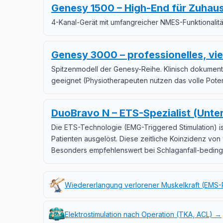
Genesy 1500 – High-End für Zuhau
4-Kanal-Gerät mit umfangreicher NMES-Funktionalität
Genesy 3000 – professionelles, vie
Spitzenmodell der Genesy-Reihe. Klinisch dokumenti
geeignet (Physiotherapeuten nutzen das volle Poten
DuoBravo N – ETS-Spezialist (Unter
Die ETS-Technologie (EMG-Triggered Stimulation) ist
Patienten ausgelöst. Diese zeitliche Koinzidenz von
Besonders empfehlenswert bei Schlaganfall-beding
Wiedererlangung verlorener Muskelkraft (EMS
Elektrostimulation nach Operation (TKA, ACL) →