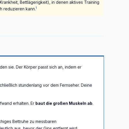
 Krankheit, Bettlägerigkeit), in denen aktives Training
1
ch reduzieren kann.
den sie. Der Körper passt sich an, indem er
schließlich stundenlang vor dem Fernseher. Deine
ufwand erhalten. Er
baut die großen Muskeln ab
.
öchiges Bettruhe zu messbaren
tlich aus, bevor der Gips entfernt wird.