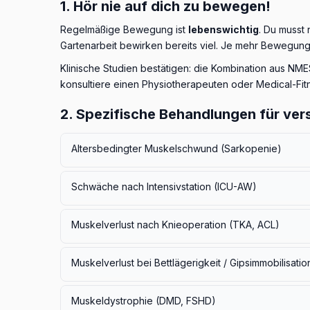
1. Hör nie auf dich zu bewegen!
Regelmäßige Bewegung ist
lebenswichtig
. Du musst
Gartenarbeit bewirken bereits viel. Je mehr Bewegung
Klinische Studien bestätigen: die Kombination aus NM
konsultiere einen Physiotherapeuten oder Medical-Fitn
2. Spezifische Behandlungen für ver
Altersbedingter Muskelschwund (Sarkopenie)
Bei Patienten mit Sarkopenie zeigte eine 4-wöchig
Schwäche nach Intensivstation (ICU-AW)
verbesserte Muskelkraft
im Vergleich zur übliche
zusammenhängt.
Muskelkräftverlust während mehrwöchiger Intensi
Muskelverlust nach Knieoperation (TKA, ACL)
postintensivmedizinischen Zuständen. Eine Meta-An
reduzieren
, den Muskelmasseverlust verlangsamen
Nach Totalendoprothese des Knies (TKA):
Eine M
Muskelverlust bei Bettlägerigkeit / Gipsimmobilisatio
Kraft des Quadrizeps signifikant verbessert (bei Un
In einer Studie an gesunden jungen Männern führte 
Nach Kreuzbandrekonstruktion (ACL):
Eine Übers
Muskeldystrophie (DMD, FSHD)
der Gruppe mit zweimal täglicher NMES-Behandlung t
Kraftwerten führt, insbesondere wenn die Behandlu