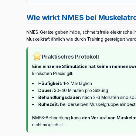
Bei der kindlichen Duchenne-Muskeldystrophie ist d
Bei älteren, hospitalisierten Patienten kann NMES er
Ausführliche Informationen im Artikel zur
postoperati
7
erfolgt
ausschließlich unter Leitung spezialisie
Leistungsfähigkeit verbessern
.
Wie wirkt NMES bei Muskelatr
Bei FSHD (facioscapulohumerale Dystrophie)
ze
der maximalen willkürlichen Kraft der stimulierten 
NMES-Geräte geben milde, schmerzfreie elektrische I
6
Ermüdbarkeit.
Muskelkraft ähnlich wie durch Training gesteigert wer
Wichtige Anmerkung:
Für DMD/BMD sind RCT-Nachwe
Praktisches Protokoll
Eine einzelne Stimulation hat keinen nennenswe
klinischen Praxis gilt:
Häufigkeit:
1–2 Mal täglich
Dauer:
30–40 Minuten pro Sitzung
Behandlungsdauer:
nach 2–3 Monaten sind sp
Ruhezeit:
bei derselben Muskelgruppe mindest
NMES-Behandlung kann
den Verlust von Muskelm
nicht möglich ist.