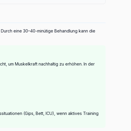
n werden aktuell weiterentwickelt. Die Behandlung
skelerhalt, Gehfähigkeit und funktionelle
gs sicher waren und signifikante Verbesserungen
atin-Kinase oder Verschlechterung der
. Durch eine 30–40-minütige Behandlung kann die
ntren unter multidisziplinärer Teamaufsicht.
icht, um Muskelkraft nachhaltig zu erhöhen. In der
situationen (Gips, Bett, ICU), wenn aktives Training