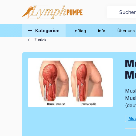
Blog
Kategorien
Blog
Info
Über uns
Zurück
Mu
M
Musk
Musk
(deu
Mus