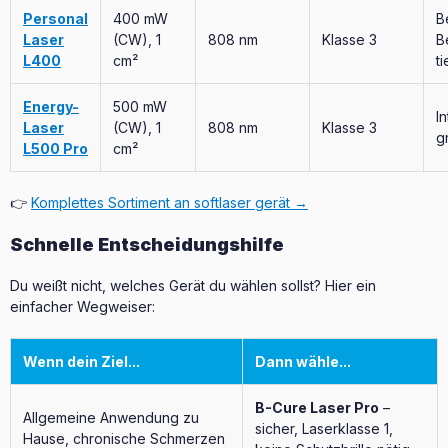
Personal
400 mW
B
Laser
(CW), 1
808 nm
Klasse 3
B
L400
cm²
t
Energy-
500 mW
I
Laser
(CW), 1
808 nm
Klasse 3
g
L500 Pro
cm²
👉
Komplettes Sortiment an softlaser gerät →
Schnelle Entscheidungshilfe
Du weißt nicht, welches Gerät du wählen sollst? Hier ein
einfacher Wegweiser:
Wenn dein Ziel...
Dann wähle...
B-Cure Laser Pro
–
Allgemeine Anwendung zu
sicher, Laserklasse 1,
Hause, chronische Schmerzen