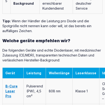
5
Background
erreichbarer
deutscher
Kundendienst
Service
Tipp:
Wenn der Händler die Leistung pro Diode und die
Spotgröße nicht nennen kann oder will, ist das bereits ein
auffälliges Zeichen.
Welche geräte empfehlen wir?
Die folgenden Geräte sind echte Diodenlaser, mit medizinischer
Zulassung (CE/MDR), transparenten technischen Daten und
verlässlichem Hersteller-Background:
Gerät
Leistung
Wellenlänge
Laserklasse
I
C
B-Cure
Pulsierend
S
Laser
(PW), 4,5
808 nm
Klasse 1
G
Pro
cm²
–