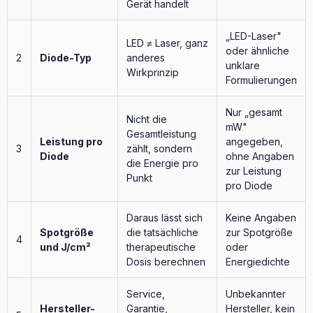
Gerät handelt
„LED-Laser"
LED ≠ Laser, ganz
oder ähnliche
2
Diode-Typ
anderes
unklare
Wirkprinzip
Formulierungen
Nur „gesamt
Nicht die
mW"
Gesamtleistung
Leistung pro
angegeben,
3
zählt, sondern
Diode
ohne Angaben
die Energie pro
zur Leistung
Punkt
pro Diode
Daraus lässt sich
Keine Angaben
Spotgröße
die tatsächliche
zur Spotgröße
4
und J/cm²
therapeutische
oder
Dosis berechnen
Energiedichte
Service,
Unbekannter
Hersteller-
Garantie,
Hersteller, kein