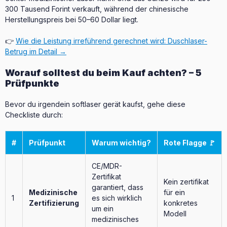
300 Tausend Forint verkauft, während der chinesische
Herstellungspreis bei 50–60 Dollar liegt.
👉
Wie die Leistung irreführend gerechnet wird: Duschlaser-
Betrug im Detail →
Worauf solltest du beim Kauf achten? – 5
Prüfpunkte
Bevor du irgendein softlaser gerät kaufst, gehe diese
Checkliste durch:
#
Prüfpunkt
Warum wichtig?
Rote Flagge 🚩
CE/MDR-
Zertifikat
Kein zertifikat
garantiert, dass
Medizinische
für ein
1
es sich wirklich
Zertifizierung
konkretes
um ein
Modell
medizinisches