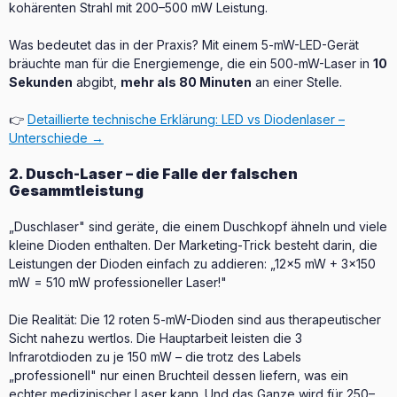
kohärenten Strahl mit 200–500 mW Leistung.
Was bedeutet das in der Praxis? Mit einem 5-mW-LED-Gerät
bräuchte man für die Energiemenge, die ein 500-mW-Laser in
10
Sekunden
abgibt,
mehr als 80 Minuten
an einer Stelle.
👉
Detaillierte technische Erklärung: LED vs Diodenlaser –
Unterschiede →
2. Dusch-Laser – die Falle der falschen
Gesammtleistung
„Duschlaser" sind geräte, die einem Duschkopf ähneln und viele
kleine Dioden enthalten. Der Marketing-Trick besteht darin, die
Leistungen der Dioden einfach zu addieren: „12×5 mW + 3×150
mW = 510 mW professioneller Laser!"
Die Realität: Die 12 roten 5-mW-Dioden sind aus therapeutischer
Sicht nahezu wertlos. Die Hauptarbeit leisten die 3
Infrarotdioden zu je 150 mW – die trotz des Labels
„professionell" nur einen Bruchteil dessen liefern, was ein
echter medizinischer Laser kann. Und das Ganze wird für 250–