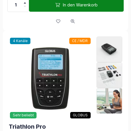
In den Warenkorb
4 Kanäle
CE / MDR
Sehr beliebt
GLOBUS
Triathlon Pro