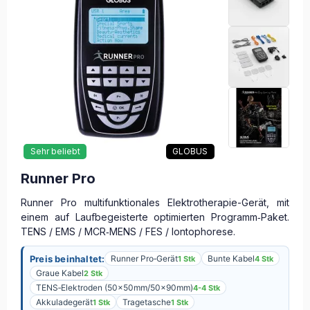
Sehr beliebt
GLOBUS
Runner Pro
Runner Pro multifunktionales Elektrotherapie-Gerät, mit
einem auf Laufbegeisterte optimierten Programm‑Paket.
TENS / EMS / MCR‑MENS / FES / Iontophorese.
Preis beinhaltet:
Runner Pro‑Gerät
Bunte Kabel
1 Stk
4 Stk
Graue Kabel
2 Stk
TENS‑Elektroden (50x50mm/50x90mm)
4-4 Stk
Akkuladegerät
Tragetasche
1 Stk
1 Stk