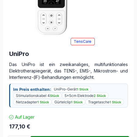
TensCare
UniPro
Das UniPro ist ein zweikanaliges, multifunktionales
Elektrotherapiegerät, das TENS-, EMS-, Mikrostrom- und
Interferenz-(IF)-Behandlungen ermöglicht.
Im Preis enthalten:
UniPro-Gerät
1 Stück
Stimulationskabel 4
5x5cm Elektrode
Stück
2 Stück
Netzadapter
Gürtelclip
Tragetasche
1 Stück
1 Stück
1 Stück
Auf Lager
177,10
€