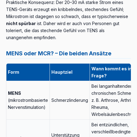
Praktische Konsequenz: Der 20–30 mA starke Strom eines
TENS-Geräts erzeugt ein kribbelndes, stechendes Gefühl;
Mikrostrom ist dagegen so schwach, dass er typischerweise
nicht spürbar
ist. Daher wird er auch von Personen gut
toleriert, die das stechende Gefühl von TENS als
unangenehm empfinden.
MENS oder MCR? – Die beiden Ansätze
Wann kommt es in
Form
Hauptziel
Frage?
Bei langanhaltenden,
MENS
chronischen Schmerze
(mikrostrombasierte
Schmerzlinderung
z. B. Arthrose, Arthritis,
Nervenstimulation)
Rheuma,
Wirbelsäulenbeschwe
Bei entzündlichen,
verschleißbedingten 
Unterstützung