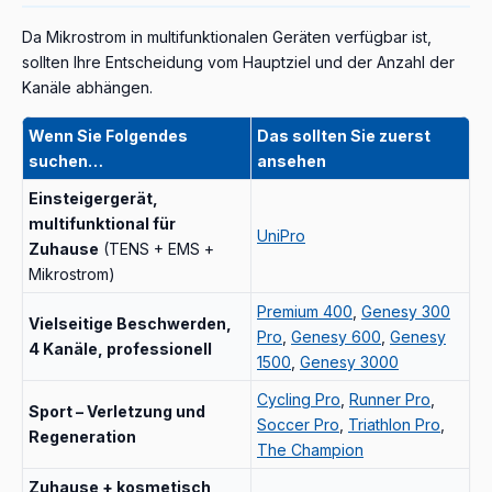
Da Mikrostrom in multifunktionalen Geräten verfügbar ist,
sollten Ihre Entscheidung vom Hauptziel und der Anzahl der
Kanäle abhängen.
Wenn Sie Folgendes
Das sollten Sie zuerst
suchen…
ansehen
Einsteigergerät,
multifunktional für
UniPro
Zuhause
(TENS + EMS +
Mikrostrom)
Premium 400
,
Genesy 300
Vielseitige Beschwerden,
Pro
,
Genesy 600
,
Genesy
4 Kanäle, professionell
1500
,
Genesy 3000
Cycling Pro
,
Runner Pro
,
Sport – Verletzung und
Soccer Pro
,
Triathlon Pro
,
Regeneration
The Champion
Zuhause + kosmetisch