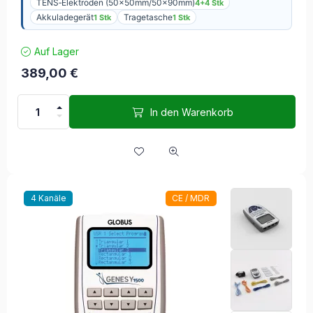
TENS‑Elektroden (50x50mm/50x90mm)
4+4 Stk
Akkuladegerät
Tragetasche
1 Stk
1 Stk
Auf Lager
389,00
€
In den Warenkorb
4 Kanäle
CE / MDR