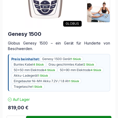
GLOBUS
Genesy 1500
Globus Genesy 1500 – ein Gerät für Hunderte von
Beschwerden.
Preis beinhaltet:
Genesy 1500 Gerät
1 Stück
Buntes Kabel
Grau geschirmtes Kabel
4 Stück
2 Stück
50×50 mm Elektrode
50×90 mm Elektrode
4 Stück
4 Stück
Akku-Ladegerät
1 Stück
Eingebauter Ni-MH Akku 7.2V / 1.8 Ah
1 Stück
Tragetasche
1 Stück
Auf Lager
819,00
€