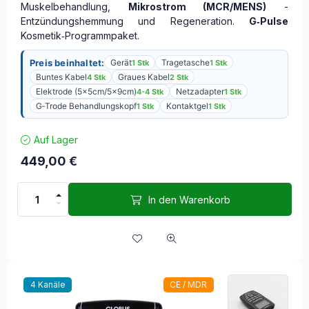
Muskelbehandlung,
Mikrostrom (MCR/MENS)
-
Entzündungshemmung und Regeneration.
G‑Pulse
Kosmetik‑Programmpaket.
Preis beinhaltet:
Gerät
Tragetasche
1 Stk
1 Stk
Buntes Kabel
Graues Kabel
4 Stk
2 Stk
Elektrode (5x5cm/5x9cm)
Netzadapter
4-4 Stk
1 Stk
G‑Trode Behandlungskopf
Kontaktgel
1 Stk
1 Stk
Auf Lager
449,00
€
In den Warenkorb
4 Kanäle
CE / MDR