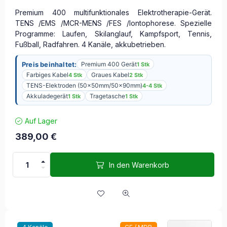
Premium 400 multifunktionales Elektrotherapie-Gerät.
TENS /EMS /MCR-MENS /FES /Iontophorese. Spezielle
Programme: Laufen, Skilanglauf, Kampfsport, Tennis,
Fußball, Radfahren. 4 Kanäle, akkubetrieben.
Preis beinhaltet:
Premium 400 Gerät
1 Stk
Farbiges Kabel
Graues Kabel
4 Stk
2 Stk
TENS-Elektroden (50x50mm/50x90mm)
4-4 Stk
Akkuladegerät
Tragetasche
1 Stk
1 Stk
Auf Lager
389,00
€
In den Warenkorb