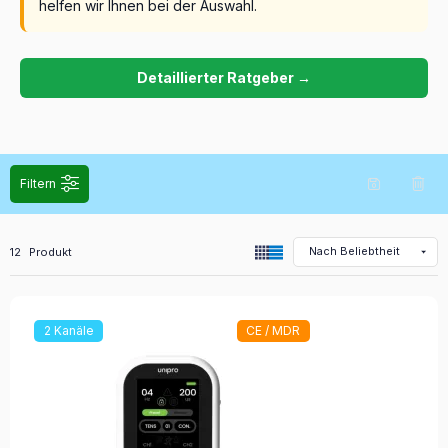
helfen wir Ihnen bei der Auswahl.
Detaillierter Ratgeber →
Filtern
Alle Produkte in der Kategorie
12
Produkt
2 Kanäle
CE / MDR