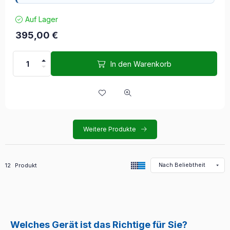
Auf Lager
395,00
€
In den Warenkorb
Weitere Produkte
Alle Produkte in der Kategorie
12
Produkt
Welches Gerät ist das Richtige für Sie?