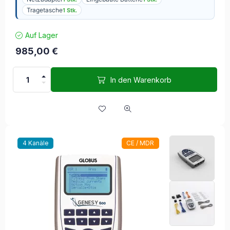
Tragetasche
1 Stk.
Auf Lager
985,00
€
In den Warenkorb
4 Kanäle
CE / MDR