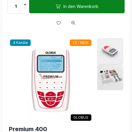
In den Warenkorb
4 Kanäle
CE / MDR
GLOBUS
Premium 400