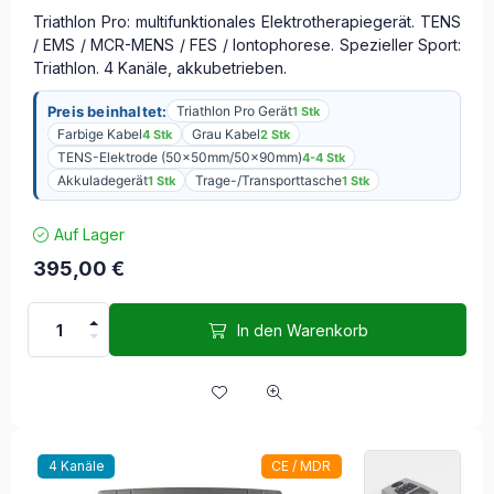
Triathlon Pro: multifunktionales Elektrotherapiegerät. TENS
/ EMS / MCR-MENS / FES / Iontophorese. Spezieller Sport:
Triathlon. 4 Kanäle, akkubetrieben.
Preis beinhaltet:
Triathlon Pro Gerät
1 Stk
Farbige Kabel
Grau Kabel
4 Stk
2 Stk
TENS-Elektrode (50x50mm/50x90mm)
4-4 Stk
Akkuladegerät
Trage-/Transporttasche
1 Stk
1 Stk
Auf Lager
395,00
€
In den Warenkorb
4 Kanäle
CE / MDR