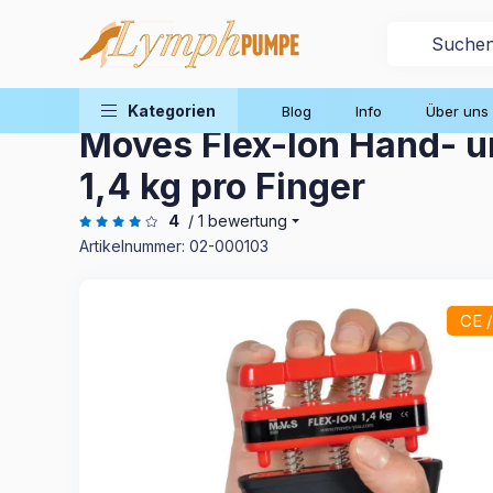
Therapie zu Hause
Rehabilitationsgeräte
Kategorien
Blog
Info
Über uns
Moves Flex-Ion Hand- un
1,4 kg pro Finger
4
/ 1 bewertung
Artikelnummer:
02-000103
CE 