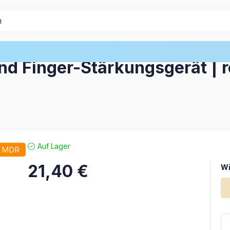
Handtrainer Geräte
d Finger-Stärkungsgerät | ro
Auf Lager
/ MDR
21,40
€
Wi
Wi