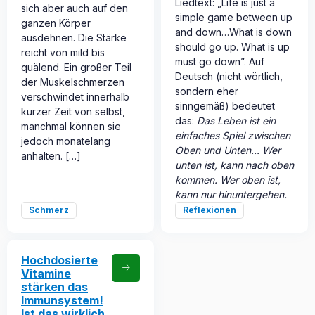
Liedtext: „Life is just a
sich aber auch auf den
simple game between up
ganzen Körper
and down…What is down
ausdehnen. Die Stärke
should go up. What is up
reicht von mild bis
must go down”. Auf
quälend. Ein großer Teil
Deutsch (nicht wörtlich,
der Muskelschmerzen
sondern eher
verschwindet innerhalb
sinngemäß) bedeutet
kurzer Zeit von selbst,
das:
Das Leben ist ein
manchmal können sie
einfaches Spiel zwischen
jedoch monatelang
Oben und Unten… Wer
anhalten. […]
unten ist, kann nach oben
kommen. Wer oben ist,
kann nur hinuntergehen.
Schmerz
Reflexionen
Hochdosierte
Vitamine
stärken das
Immunsystem!
Ist das wirklich