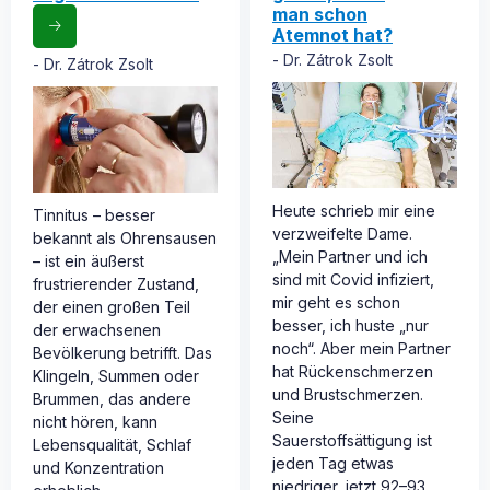
man schon
Atemnot hat?
Dr. Zátrok Zsolt
Dr. Zátrok Zsolt
Heute schrieb mir eine
Tinnitus – besser
verzweifelte Dame.
bekannt als Ohrensausen
„Mein Partner und ich
– ist ein äußerst
sind mit Covid infiziert,
frustrierender Zustand,
mir geht es schon
der einen großen Teil
besser, ich huste „nur
der erwachsenen
noch“. Aber mein Partner
Bevölkerung betrifft. Das
hat Rückenschmerzen
Klingeln, Summen oder
und Brustschmerzen.
Brummen, das andere
Seine
nicht hören, kann
Sauerstoffsättigung ist
Lebensqualität, Schlaf
jeden Tag etwas
und Konzentration
niedriger, jetzt 92–93.