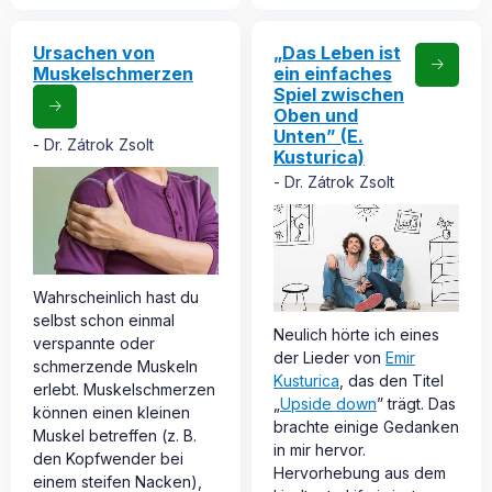
Ursachen von
„Das Leben ist
Muskelschmerzen
ein einfaches
Spiel zwischen
Oben und
Unten” (E.
Dr. Zátrok Zsolt
Kusturica)
Dr. Zátrok Zsolt
Wahrscheinlich hast du
selbst schon einmal
Neulich hörte ich eines
verspannte oder
der Lieder von
Emir
schmerzende Muskeln
Kusturica
, das den Titel
erlebt. Muskelschmerzen
„
Upside down
” trägt. Das
können einen kleinen
brachte einige Gedanken
Muskel betreffen (z. B.
in mir hervor.
den Kopfwender bei
Hervorhebung aus dem
einem steifen Nacken),