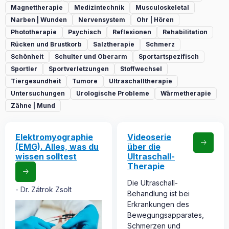
Magnettherapie
Medizintechnik
Musculoskeletal
Narben | Wunden
Nervensystem
Ohr | Hören
Phototherapie
Psychisch
Reflexionen
Rehabilitation
Rücken und Brustkorb
Salztherapie
Schmerz
Schönheit
Schulter und Oberarm
Sportartspezifisch
Sportler
Sportverletzungen
Stoffwechsel
Tiergesundheit
Tumore
Ultraschalltherapie
Untersuchungen
Urologische Probleme
Wärmetherapie
Zähne | Mund
Elektromyographie
Videoserie
(EMG). Alles, was du
über die
wissen solltest
Ultraschall-
Therapie
Die Ultraschall-
Dr. Zátrok Zsolt
Behandlung ist bei
Erkrankungen des
Bewegungsapparates,
Schmerzen und