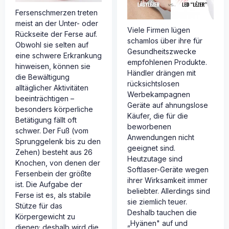
Fersenschmerzen treten
meist an der Unter- oder
Viele Firmen lügen
Rückseite der Ferse auf.
schamlos über ihre für
Obwohl sie selten auf
Gesundheitszwecke
eine schwere Erkrankung
empfohlenen Produkte.
hinweisen, können sie
Händler drängen mit
die Bewältigung
rücksichtslosen
alltäglicher Aktivitäten
Werbekampagnen
beeinträchtigen –
Geräte auf ahnungslose
besonders körperliche
Käufer, die für die
Betätigung fällt oft
beworbenen
schwer. Der Fuß (vom
Anwendungen nicht
Sprunggelenk bis zu den
geeignet sind.
Zehen) besteht aus 26
Heutzutage sind
Knochen, von denen der
Softlaser-Geräte wegen
Fersenbein der größte
ihrer Wirksamkeit immer
ist. Die Aufgabe der
beliebter. Allerdings sind
Ferse ist es, als stabile
sie ziemlich teuer.
Stütze für das
Deshalb tauchen die
Körpergewicht zu
„Hyänen" auf und
dienen; deshalb wird die