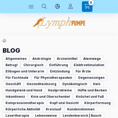
0
BLOG
Allgemeines
Andrologie
Arzneimittel
Atemwege
Betrug!
Chirurgisch
Einführung
Elektrostimulation
Ellbogen und Unterarm
Entzündung
Für Ärzte
Für Fachleute
Für Physiotherapeuten
Gegenanzeigen
Geschäft
Gezondheidszorg
Gynäkologisch
Hals
Handgelenk und Hand
Hautprobleme
Hüfte und Becken
Inkontinenz
Knie und Oberschenkel
Knöchel und Fuß
Kompressionstherapie
Kopf und Gesicht
Körperformung
Körperliche Aktivität
Kreislauf
Kundenstimmen
Lasertherapie
Lebensweise
Lendenbereich | Bauch