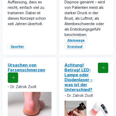
Auffassung, dass es
Dispnoe genannt – wird
reicht, einfach viel zu
von Patienten meist als
trainieren. Dabei ist
starker Druck in der
dieses Konzept schon
Brust, als Luftnot, als
seit Jahren überholt.
Atembeschwerde oder
als Erstickungsgefühl
beschrieben.
Atemwege
Sportler
Kreislauf
Ursachen von
Achtung!
Fersenschmerzen
Betrug! LED-
Lampe oder
Diodenlaser –
was ist der
Dr. Zátrok Zsolt
Unterschied?
Dr. Zátrok Zsolt